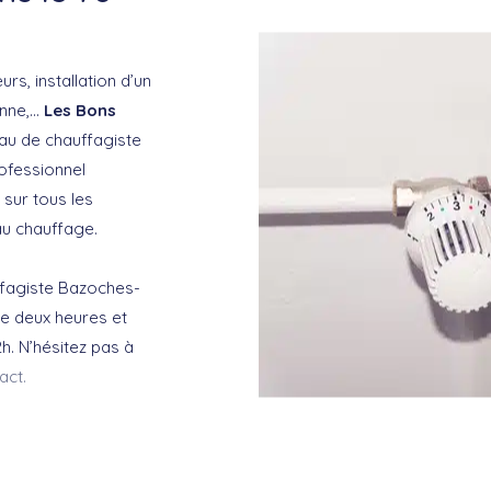
s, installation d’un
nne,…
Les Bons
au de chauffagiste
fessionnel
 sur tous les
au chauffage.
ffagiste Bazoches-
e deux heures et
h. N’hésitez pas à
act.