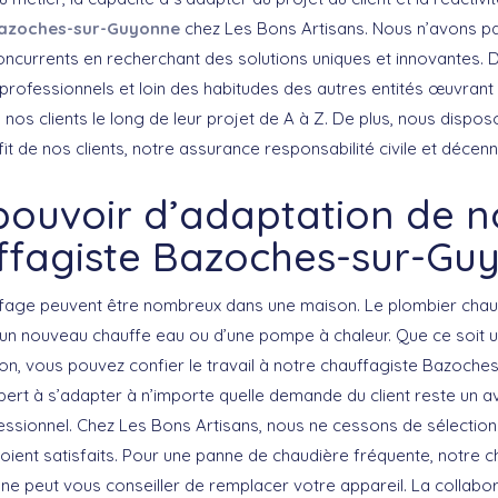
azoches-sur-Guyonne
chez Les Bons Artisans. Nous n’avons p
currents en recherchant des solutions uniques et innovantes. Da
s professionnels et loin des habitudes des autres entités œuvran
s clients le long de leur projet de A à Z. De plus, nous dispos
it de nos clients, notre assurance responsabilité civile et décenn
pouvoir d’adaptation de n
ffagiste Bazoches-sur-Gu
ffage peuvent être nombreux dans une maison. Le plombier cha
n d’un nouveau chauffe eau ou d’une pompe à chaleur. Que ce soit
on, vous pouvez confier le travail à notre chauffagiste Bazoche
pert à s’adapter à n’importe quelle demande du client reste un 
fessionnel. Chez Les Bons Artisans, nous ne cessons de sélection
soient satisfaits. Pour une panne de chaudière fréquente, notre c
 peut vous conseiller de remplacer votre appareil. La collabor