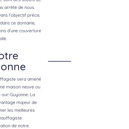
as arrêté de nous
ns l’objectif précis
t dans ce domaine,
ons d’une couverture
ale.
otre
yonne
uffagiste sera amené
 une maison neuve ou
s-sur-Guyonne. La
avantage majeur de
ner les meilleures
hauffagiste
ation de notre