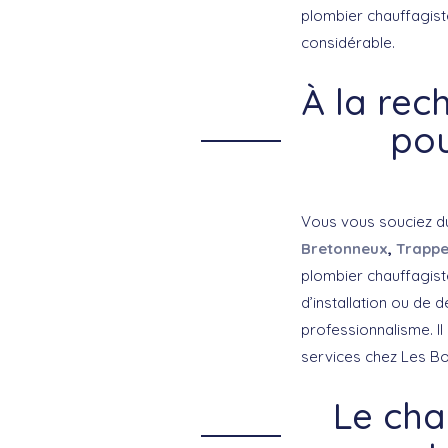
plombier chauffagist
considérable.
À la rec
pou
Vous vous souciez d
Bretonneux
,
Trapp
plombier chauffagiste
d’installation ou de
professionnalisme. Il
services chez Les Bo
Le cha