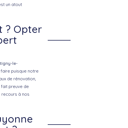
st un atout
t ? Opter
pert
igny-le-
faire puisque notre
vaux de rénovation,
fait preuve de
eu recours à nos
Guyonne