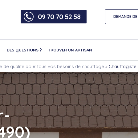
09 70 70 52 58
DEMANDE DE 
?
DES QUESTIONS ?
TROUVER UN ARTISAN
ce de qualité pour tous vos besoins de chauffage
»
Chauffagiste
e
r-
490)