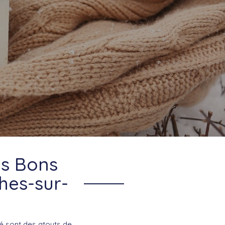
es Bons
hes-sur-
té sont des atouts de