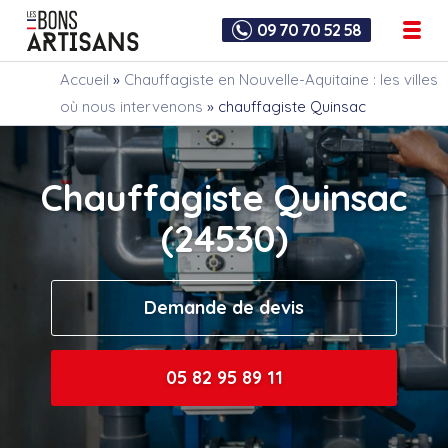
09 70 70 52 58
Accueil
»
Chauffagiste en Nouvelle-Aquitaine : les villes
où nous intervenons
»
chauffagiste Quinsac
Chauffagiste Quinsac
(24530)
Demande de devis
05 82 95 89 11