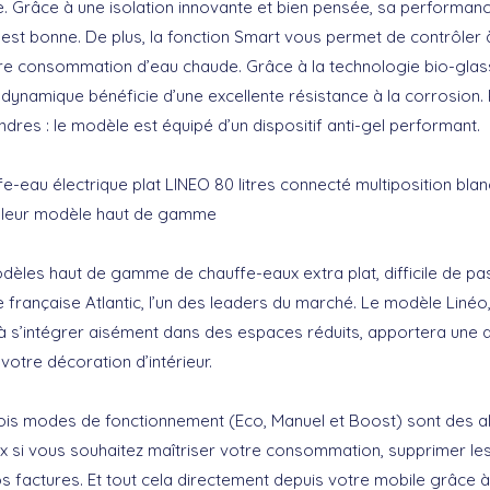
e. Grâce à une isolation innovante et bien pensée, sa performan
est bonne. De plus, la fonction Smart vous permet de contrôler 
e consommation d’eau chaude. Grâce à la technologie bio-glass
dynamique bénéficie d’une excellente résistance à la corrosion. P
dres : le modèle est équipé d’un dispositif anti-gel performant.
e-eau électrique plat LINEO 80 litres connecté multiposition blan
illeur modèle haut de gamme
dèles haut de gamme de chauffe-eaux extra plat, difficile de pa
 française Atlantic, l’un des leaders du marché. Le modèle Linéo,
à s’intégrer aisément dans des espaces réduits, apportera une
votre décoration d’intérieur.
rois modes de fonctionnement (Eco, Manuel et Boost) sont des al
x si vous souhaitez maîtriser votre consommation, supprimer le
os factures. Et tout cela directement depuis votre mobile grâce à 