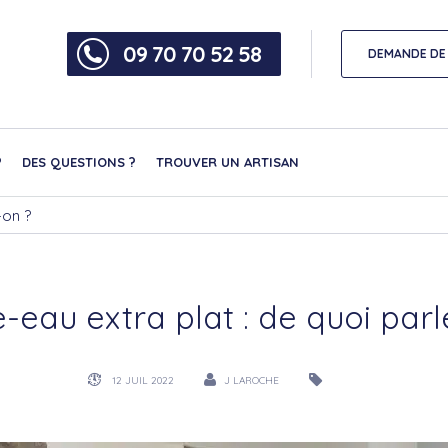
09 70 70 52 58
DEMANDE DE 
?
DES QUESTIONS ?
TROUVER UN ARTISAN
-on ?
-eau extra plat : de quoi parl
12 JUIL 2022
J LAROCHE