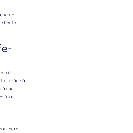
t
type de
 chauffe-
fe-
-eau à
uffe, grâce à
u à une
s à la
eau extra