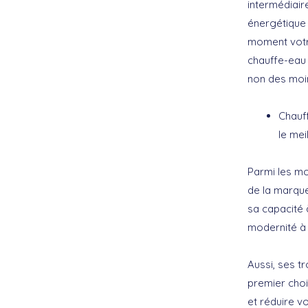
intermédiair
énergétique 
moment votr
chauffe-eau 
non des moin
Chauff
le me
Parmi les mo
de la marque
sa capacité 
modernité à 
Aussi, ses t
premier choi
et réduire v