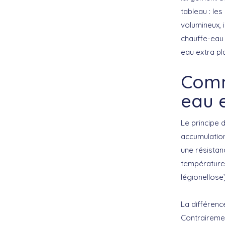
tableau : le
volumineux, 
chauffe-eau 
eau extra pla
Comm
eau e
Le principe 
accumulation
une résistan
température 
légionellose
La différenc
Contrairemen