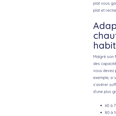
plat vous ga
plat et recta
Adap
chauf
habi
Malgré son f
des capacité
vous devez 
exemple, si 
s’avérer suf
d’une plus g
60 à 7
80 à 1