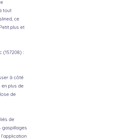
ce
à tout
lined, ce
etit plus et
c (157208) :
sser à côté
 en plus de
 dose de
liés de
s gaspillages
l’application