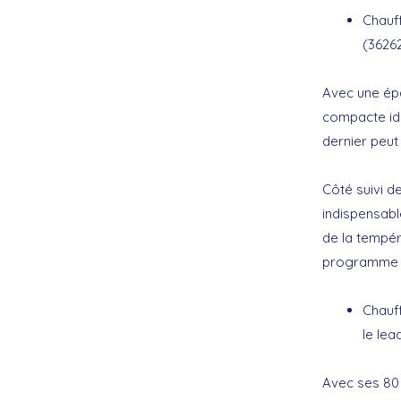
Chauf
(36262
Avec une épa
compacte idéa
dernier peut
Côté suivi d
indispensabl
de la tempér
programme p
Chauf
le lea
Avec ses 80 