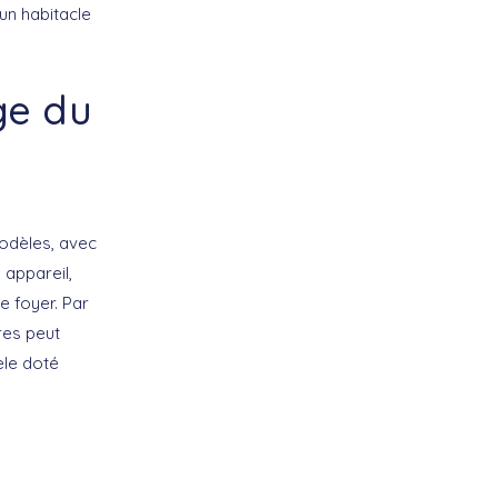
’un habitacle
ge du
modèles, avec
 appareil,
 foyer. Par
res peut
èle doté