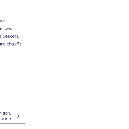
par
nir des
s besoins,
tre chauffe-
ition,
t pose