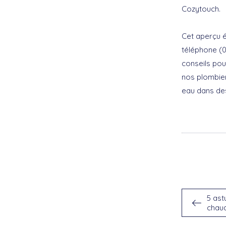
Cozytouch.
Cet aperçu é
téléphone (0
conseils pou
nos plombier
eau dans des
5 ast
chaud