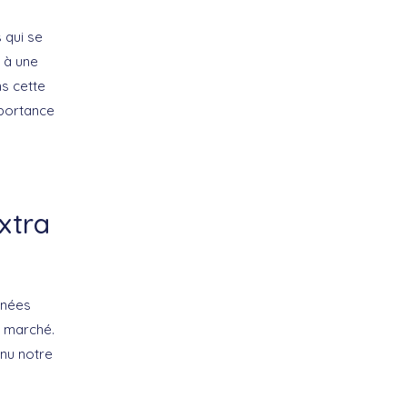
 qui se
 à une
s cette
mportance
xtra
nnées
e marché.
enu notre