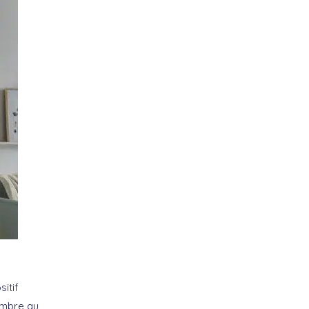
itif
ombre au