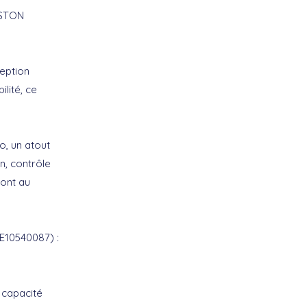
ISTON
ception
ilité, ce
o, un atout
n, contrôle
sont au
E10540087) :
 capacité