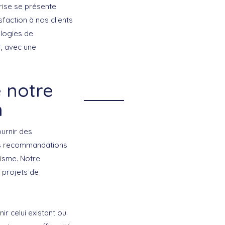
prise se présente
faction à nos clients
ologies de
r, avec une
 notre
n
urnir des
 les recommandations
lisme. Notre
 projets de
ir celui existant ou