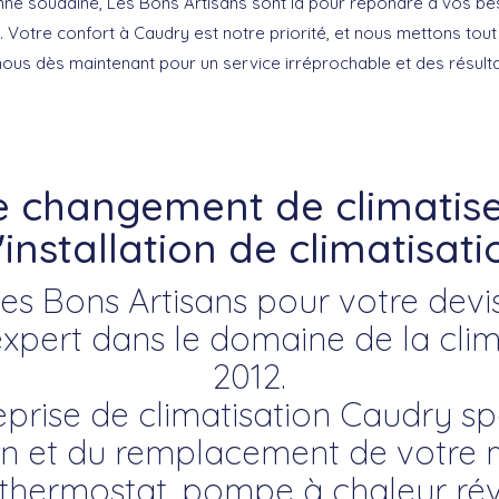
anne soudaine,
Les Bons Artisans
sont là pour répondre à vos bes
. Votre confort à Caudry est notre priorité, et nous mettons tou
nous dès maintenant pour un service irréprochable et des résulta
e changement de climatise
'installation de climatisat
es Bons Artisans pour votre devis
ert dans le domaine de la clim
2012.
prise de climatisation Caudry sp
tion et du remplacement de votre 
: thermostat, pompe à chaleur réve