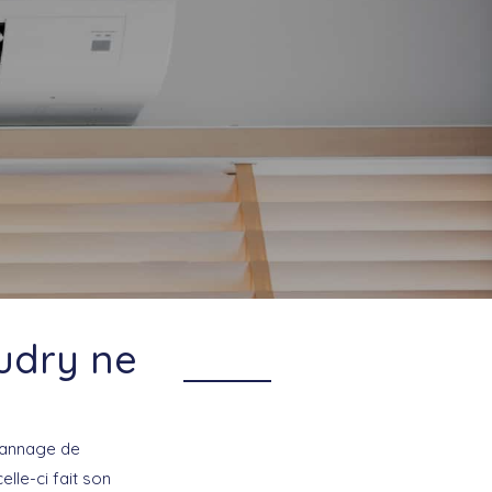
audry ne
épannage de
elle-ci fait son