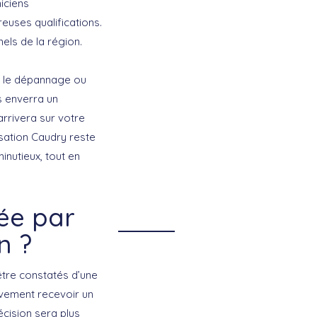
iciens
euses qualifications.
nels de la région.
, le dépannage ou
us enverra un
arrivera sur votre
isation Caudry reste
inutieux, tout en
uée par
n ?
être constatés d’une
tivement recevoir un
écision sera plus