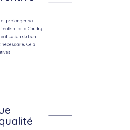
é et prolonger sa
limatisation à Caudry
vérification du bon
 nécessaire. Cela
tives.
que
qualité