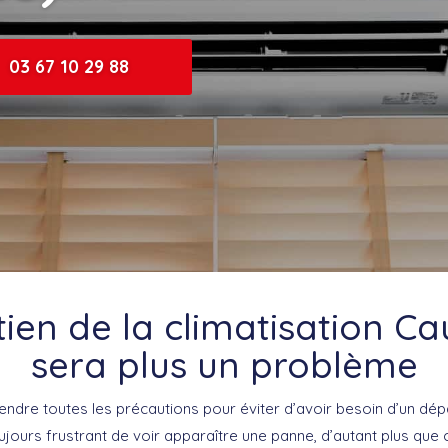
03 67 10 29 88
tien de la climatisation C
sera plus un problème
prendre toutes les précautions pour éviter d’avoir besoin d’un d
toujours frustrant de voir apparaître une panne, d’autant plus que c