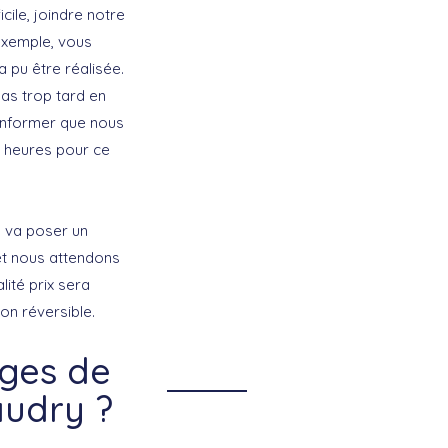
cile, joindre notre
 exemple, vous
 pu être réalisée.
 pas trop tard en
 informer que nous
8 heures pour ce
y va poser un
 et nous attendons
lité prix sera
on réversible.
ges de
audry ?