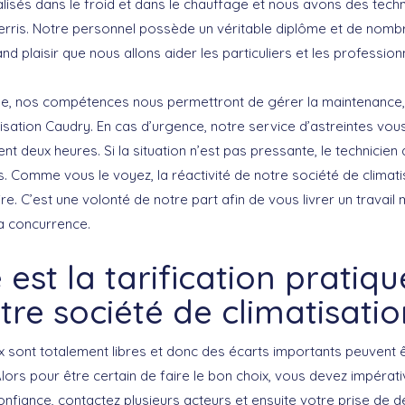
sés dans le froid et dans le chauffage et nous avons des techn
erris. Notre personnel possède un véritable diplôme et de nombr
nd plaisir que nous allons aider les particuliers et les profession
le, nos compétences nous permettront de gérer la maintenance
matisation Caudry. En cas d’urgence, notre service d’astreintes vo
nt deux heures. Si la situation n’est pas pressante, le technicien 
s. Comme vous le voyez, la réactivité de notre société de climat
. C’est une volonté de notre part afin de vous livrer un travail m
la concurrence.
 est la tarification pratiq
tre société de climatisatio
ix sont totalement libres et donc des écarts importants peuvent 
 Alors pour être certain de faire le bon choix, vous devez impéra
onfiance, contactez plusieurs acteurs et ensuite votre prise de d