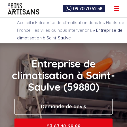
09 70 70 52 58
Accueil
»
Entreprise de climatisation dans les Hauts-de-
France : les villes où nous intervenons
»
Entreprise de
climatisation à Saint-Saulve
Entreprise de
climatisation à Saint-
Saulve (59880)
Demande de devis
03 67 10 29 88