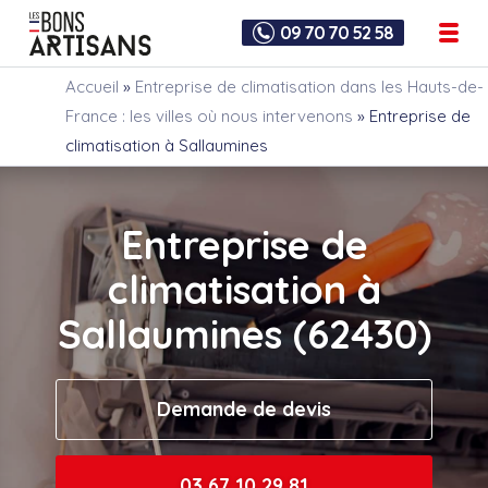
09 70 70 52 58
Accueil
»
Entreprise de climatisation dans les Hauts-de-
France : les villes où nous intervenons
»
Entreprise de
climatisation à Sallaumines
Entreprise de
climatisation à
Sallaumines (62430)
Demande de devis
03 67 10 29 81