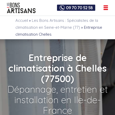
09 70 70 52 58
Accueil
»
Les Bons Artisans : Spécialistes de la
climatisation en Seine-et-Marne (77)
»
Entreprise
climatisation Chelles
Entreprise de
climatisation à Chelles
(77500)
Dépannage, entretien et
installation en Ile-de-
France