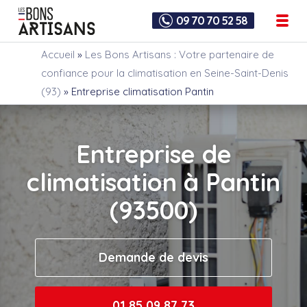
09 70 70 52 58
Accueil
»
Les Bons Artisans : Votre partenaire de
confiance pour la climatisation en Seine-Saint-Denis
(93)
»
Entreprise climatisation Pantin
Entreprise de
climatisation à Pantin
(93500)
Demande de devis
01 85 09 87 73