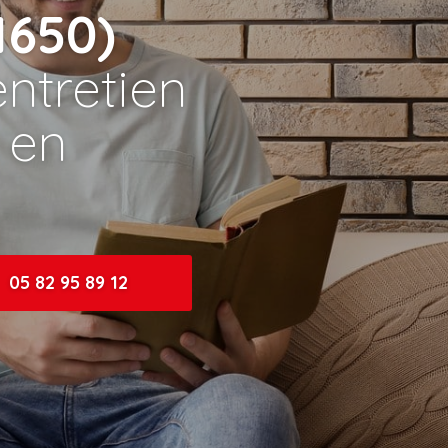
1650)
ntretien
n en
05 82 95 89 12