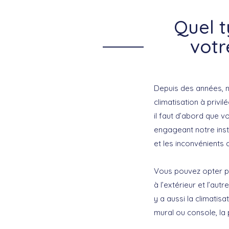
Quel t
votr
Depuis des années, n
climatisation à privil
il faut d’abord que v
engageant notre inst
et les inconvénients 
Vous pouvez opter pou
à l’extérieur et l’aut
y a aussi la climatis
mural ou console, la 