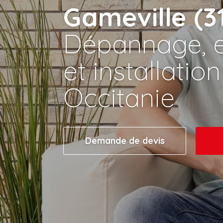
Gameville (3
Dépannage, e
et installatio
Occitanie
Demande de devis