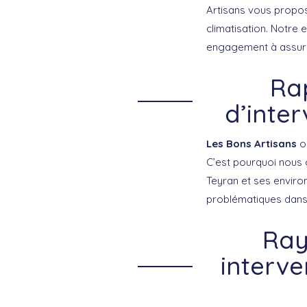
Artisans vous propo
climatisation. Notre 
engagement à assurer
Rap
d’inte
Les Bons Artisans
on
C’est pourquoi nous 
Teyran et ses enviro
problématiques dans l
Ray
interve