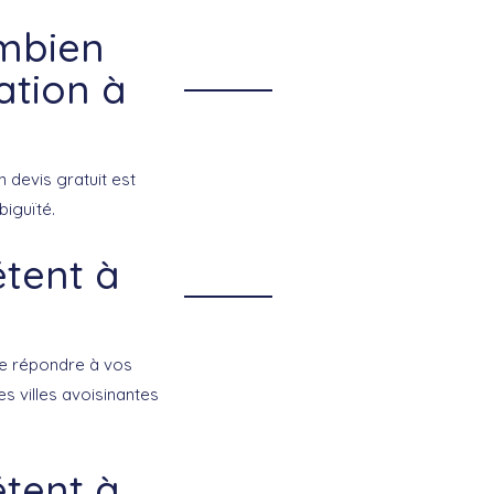
ombien
ation à
n devis gratuit est
iguïté.
étent à
de répondre à vos
s villes avoisinantes
étent à