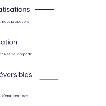
atisations
en, nous proposons
sation
ace
et pour repartir
éversibles
u d’entretenir des