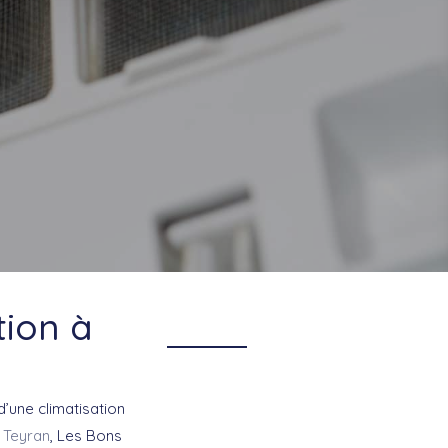
tion à
’une climatisation
à
Teyran
, Les Bons