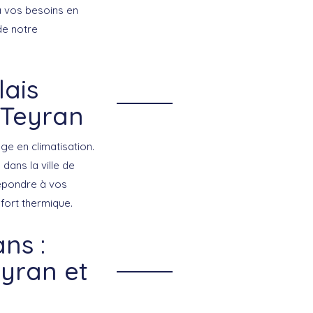
à vos besoins en
 de notre
lais
 Teyran
ge en climatisation.
s
dans la ville de
répondre à vos
nfort thermique.
ns :
eyran et