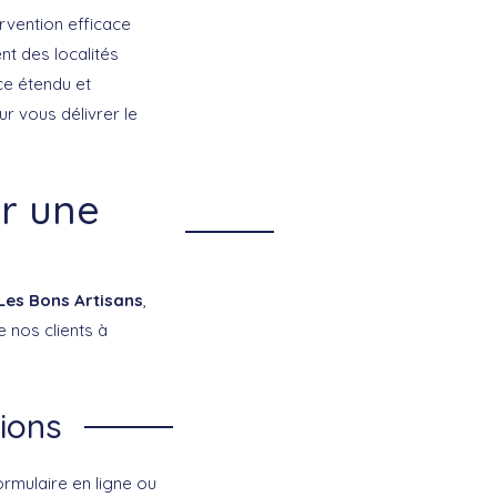
rvention efficace
t des localités
ice étendu et
r vous délivrer le
r une
Les Bons Artisans
,
 nos clients à
ions
ormulaire en ligne ou