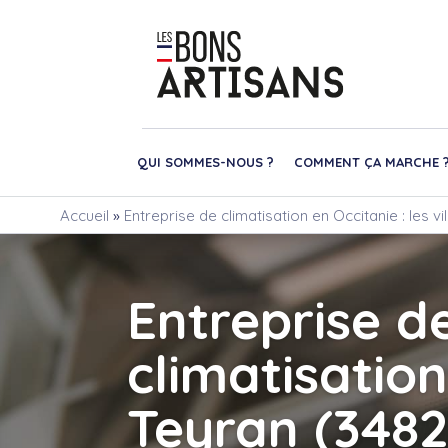
QUI SOMMES-NOUS ?
COMMENT ÇA MARCHE 
Accueil
»
Entreprise de climatisation en Occitanie : les v
Entreprise d
climatisation
Teyran (3482