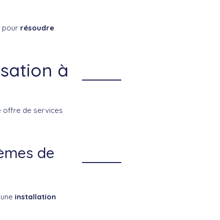
t pour
résoudre
isation à
 offre de services
tèmes de
s une
installation