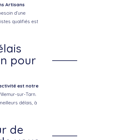
ns Artisans
besoin d’une
istes qualifiés est
élais
rn pour
activité est notre
illemur-sur-Tarn.
eilleurs délais, à
ur de