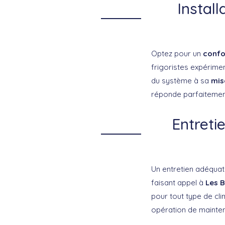
Instal
Optez pour un
confo
frigoristes expérimen
du système à sa
mis
réponde parfaitement
Entreti
Un entretien adéquat 
faisant appel à
Les B
pour tout type de cli
opération de maintena