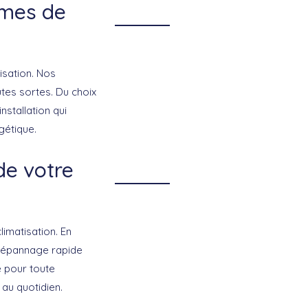
èmes de
isation. Nos
utes sortes. Du choix
stallation qui
gétique.
de votre
limatisation. En
e dépannage rapide
e pour toute
 au quotidien.