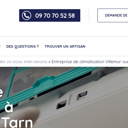
09 70 70 52 58
DEMANDE DE 
?
DES QUESTIONS ?
TROUVER UN ARTISAN
illes où nous intervenons
»
Entreprise de climatisation Villemur-su
e
 à
-Tarn