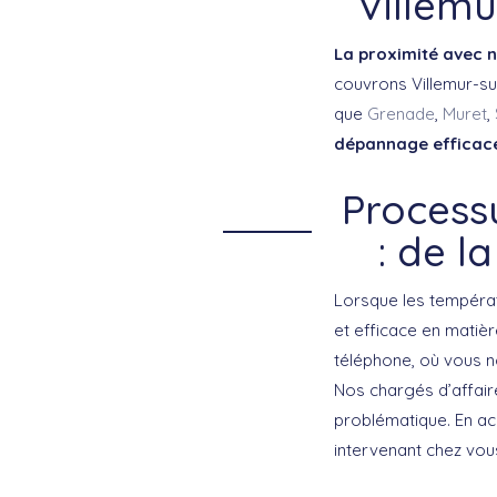
Villemu
La proximité avec n
couvrons Villemur-su
que
Grenade
,
Muret
,
dépannage efficace
Processu
: de l
Lorsque les tempéra
et efficace en matiè
téléphone, où vous no
Nos chargés d’affai
problématique. En acc
intervenant chez vo