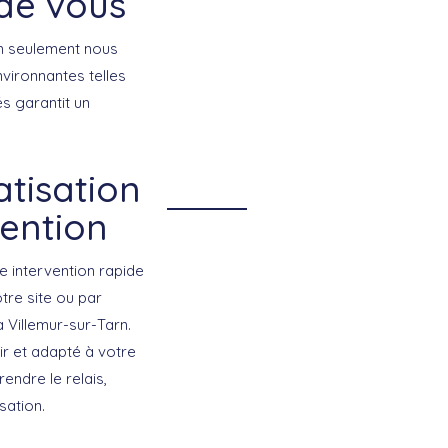
 de vous
n seulement nous
vironnantes telles
és garantit un
atisation
vention
e intervention rapide
otre site ou par
 Villemur-sur-Tarn.
air et adapté à votre
endre le relais,
sation.