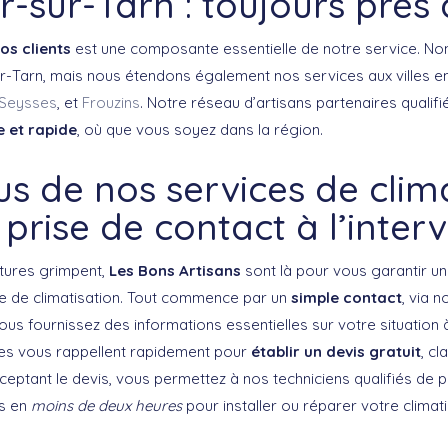
r-sur-Tarn : toujours près
os clients
est une composante essentielle de notre service. No
r-Tarn, mais nous étendons également nos services aux villes en
Seysses
, et
Frouzins
. Notre réseau d’artisans partenaires qualifi
 et rapide
, où que vous soyez dans la région.
s de nos services de clim
a prise de contact à l’inter
tures grimpent,
Les Bons Artisans
sont là pour vous garantir un
re de climatisation. Tout commence par un
simple contact
, via n
us fournissez des informations essentielles sur votre situation à
res vous rappellent rapidement pour
établir un devis gratuit
, cl
eptant le devis, vous permettez à nos techniciens qualifiés de pr
us en
moins de deux heures
pour installer ou réparer votre climati