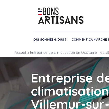
QUI SOMMES-NOUS ?
COMMENT ÇA MARCHE 
Accueil
»
Entreprise de climatisation en Occitanie : les v
Entreprise d
climatisation
Villemur-sur