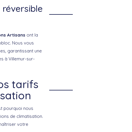
, réversible
ons Artisans
ont la
nobloc. Nous vous
ces, garantissant une
s à Villemur-sur-
s tarifs
isation
est pourquoi nous
ions de climatisation.
aîtriser votre