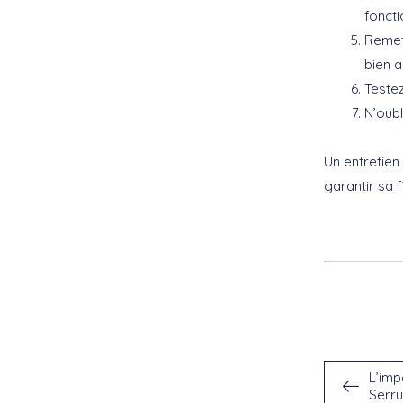
fonct
Remett
bien a
Testez
N’oubl
Un entretien
garantir sa fi
L’im
Serru