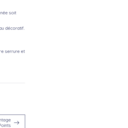
gnée soit
au décoratif.
re serrure et
ontage
Points