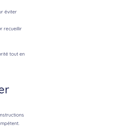
r éviter
 recueillir
rité tout en
er
nstructions
ompétent.