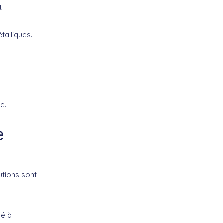
t
talliques.
e.
e
utions sont
ué à