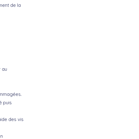
ment de la
r au
dommagées.
é puis
ide des vis
on