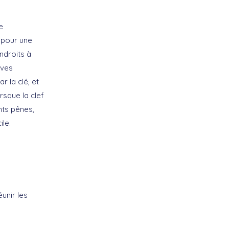
e
e pour une
ndroits à
ives
 la clé, et
rsque la clef
nts pênes,
ile.
unir les