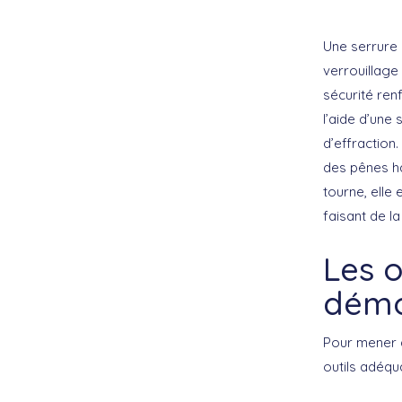
Une serrure 
verrouillage
sécurité ren
l’aide d’une 
d’effraction
des pênes ha
tourne, elle
faisant de la
Les o
démo
Pour mener à
outils adéqua