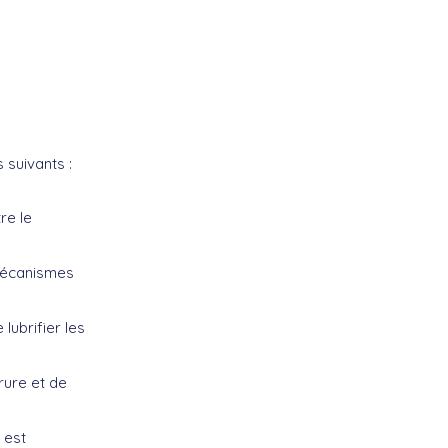
 suivants :
re le
 mécanismes
lubrifier les
rure et de
 est