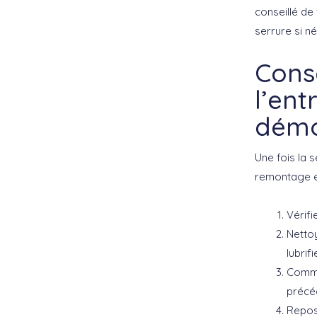
conseillé de
serrure si n
Cons
l’ent
dém
Une fois la 
remontage et 
Vérif
Netto
lubrif
Commen
précé
Reposi