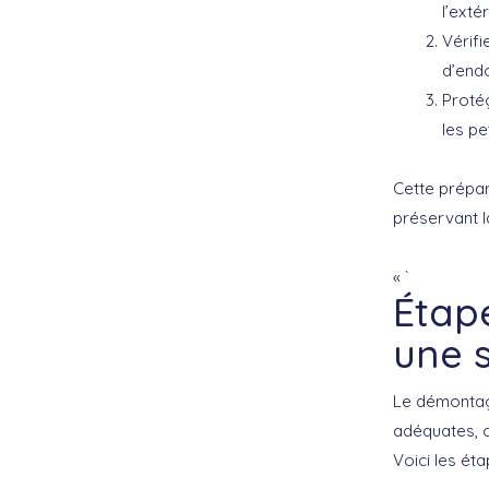
l’ext
Vérifi
d’end
Proté
les pe
Cette prépar
préservant la
« `
Étap
une s
Le démontage
adéquates, c
Voici les éta