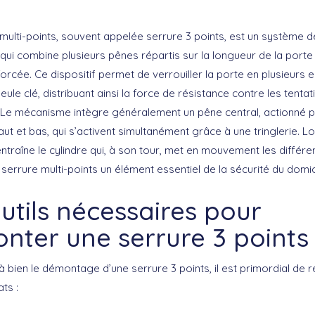
multi-points, souvent appelée serrure 3 points, est un système d
 qui combine plusieurs pênes répartis sur la longueur de la port
forcée. Ce dispositif permet de verrouiller la porte en plusieurs e
seule clé, distribuant ainsi la force de résistance contre les tentat
. Le mécanisme intègre généralement un pêne central, actionné par
ut et bas, qui s’activent simultanément grâce à une tringlerie. Lo
 entraîne le cylindre qui, à son tour, met en mouvement les différe
 serrure multi-points un élément essentiel de la sécurité du domic
utils nécessaires pour
nter une serrure 3 points
 bien le démontage d’une serrure 3 points, il est primordial de ré
ts :