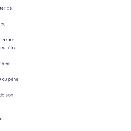
ter de
eau
serrure.
peut être
ure en
au du pêne
 de son
du