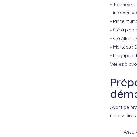
Tournevis
:
indispensab
Pince multi
Clé à pipe 
Clé Allen
: 
Marteau
: 
Dégrippan
Veillez à av
Prépa
démo
Avant de pr
nécessaires p
Assur