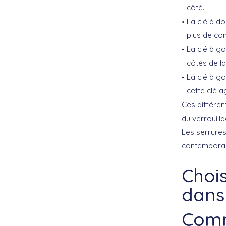
côté.
La clé à d
plus de com
La clé à g
côtés de la
La clé à g
cette clé a
Ces différen
du verrouilla
Les serrures
contemporain
Chois
dans
Comm