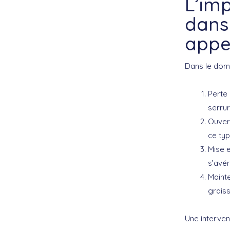
L’im
dans
appel
Dans le dom
Perte
serrur
Ouver
ce typ
Mise e
s’avér
Maint
graiss
Une interven