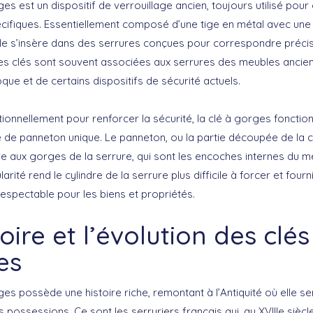
rges
est un dispositif de verrouillage ancien, toujours utilisé pour
cifiques. Essentiellement composé d’une tige en métal avec une 
lle s’insère dans des serrures conçues pour correspondre préc
Ces clés sont souvent associées aux serrures des meubles ancie
que et de certains dispositifs de sécurité actuels.
ditionnellement pour renforcer la sécurité, la clé à gorges foncti
de panneton unique. Le panneton, ou la partie découpée de la cl
 aux gorges de la serrure, qui sont les encoches internes du 
larité rend le cylindre de la serrure plus difficile à forcer et fourn
respectable pour les biens et propriétés.
toire et l’évolution des clés
es
rges possède une
histoire riche
, remontant à l’Antiquité où elle se
 possessions. Ce sont les serruriers français qui, au XVIIIe siècle