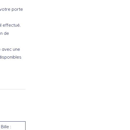
votre porte
l effectué.
on de
e avec une
 disponibles
ille :