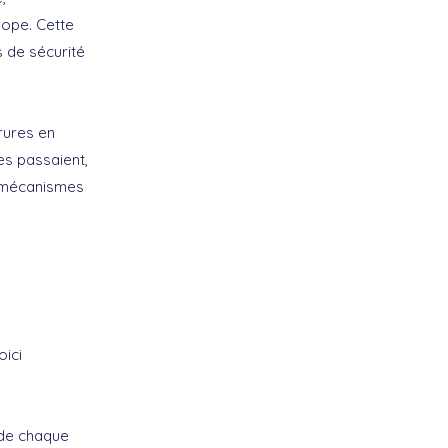
rope. Cette
s de sécurité
rrures en
es passaient,
es mécanismes
oici
 de chaque