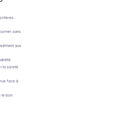
ritères :
tourner sans
isément aux
bilité.
n la sûreté
crue face à
 le bon