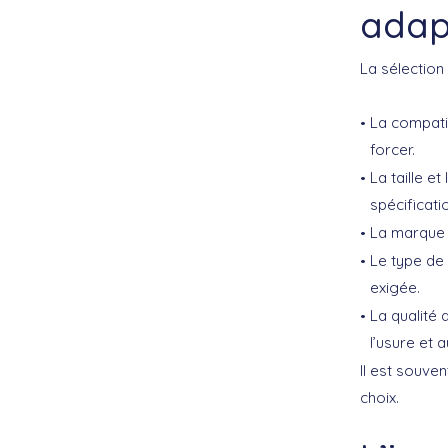
adap
La sélection
La
compatib
forcer.
La
taille e
spécificati
La
marque
Le
type de 
exigée.
La
qualité 
l’usure et 
Il est souve
choix.