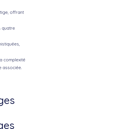
tige, offrant
s quatre
istiquées,
la complexité
re associée.
rges
ges