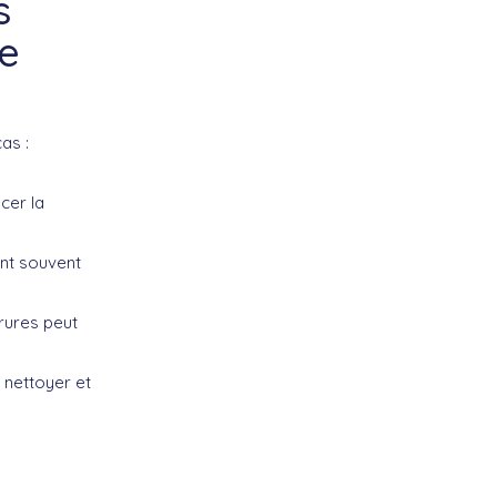
s
e
as :
cer la
ent souvent
rures peut
 nettoyer et