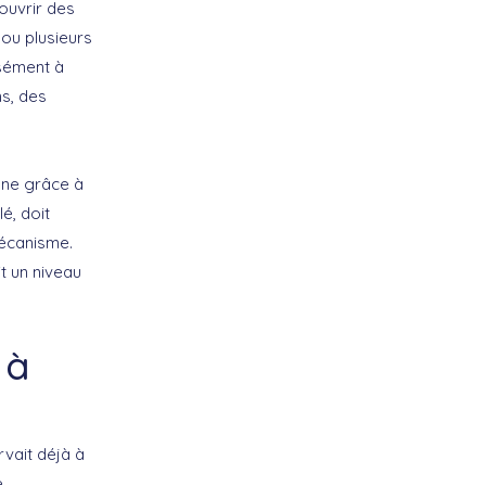
 ouvrir des
ou plusieurs
isément à
ns, des
onne grâce à
é, doit
mécanisme.
it un niveau
 à
rvait déjà à
,