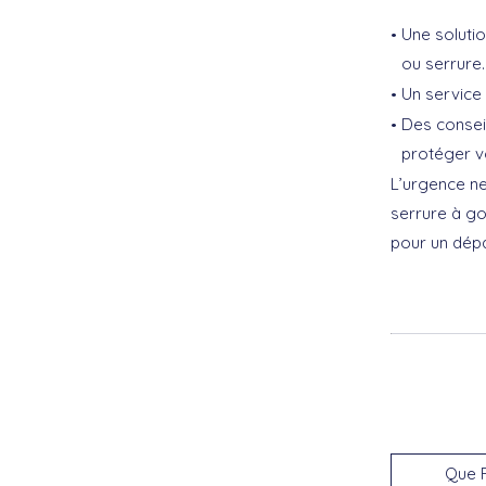
Une soluti
ou serrure.
Un service 
Des conseil
protéger v
L’urgence ne
serrure à go
pour un dépa
Que F