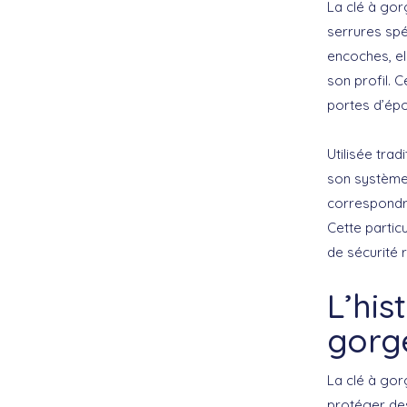
La
clé à go
serrures spé
encoches, e
son profil. 
portes d’épo
Utilisée tra
son système 
correspondre
Cette particu
de sécurité 
L’his
gorg
La clé à go
protéger des