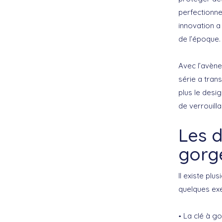
perfectionne
innovation a
de l’époque.
Avec l’avèn
série a tran
plus le desi
de verrouill
Les d
gorge
Il existe plu
quelques ex
La clé à g