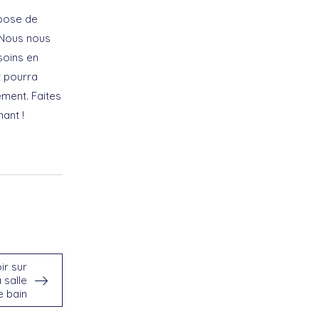
 pose de
 Nous nous
soins en
t pourra
ement. Faites
ant !
ir sur
a salle
e bain