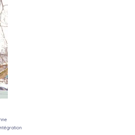
onne
intégration