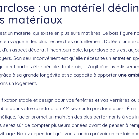
rclose : un matériel décli
rs matériaux
est un matériel qui existe en plusieurs matières. Le bois figure
us en vogue et les plus recherchés actuellement. Dotée d’une exc
t d’un aspect décoratif incontournable, la parclose bois est aujou
oyers. Son seul inconvénient est qu’elle nécessite un entretien sp
qui peut parfois être pénible. Toutefois, il s’agit d’un investisseme
grâce à sa grande longévité et sa capacité à apporter
une amb
ans un logement.
 fixation stable et design pour vos fenêtres et vos verrières ou 
iable pour votre construction ? Misez sur la parclose acier ! Étan
hétique, l’acier promet un maintien des plus performants à vos ins
us serez sûr de compter plusieurs années avant de penser à rem
itrage. Notez cependant qu’il vous faudra prévoir un certain bu