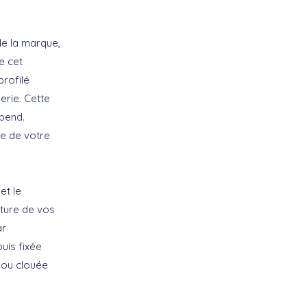
 de la marque,
e cet
profilé
erie. Cette
épend.
te de votre
et le
ature de vos
ar
uis fixée
e ou clouée