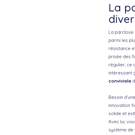
La pa
dive
La parclose 
parmi les pl
résistance e
prisée des f
régulier, ce 
intéressant 
conviviale
d
Besoin d’une
innovation f
solide et est
Avec lui, vo
système de v