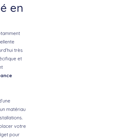
né en
 notamment
ellente
rd’hui très
écifique et
nt
iance
d’une
t un matériau
tallations.
placer votre
dget pour