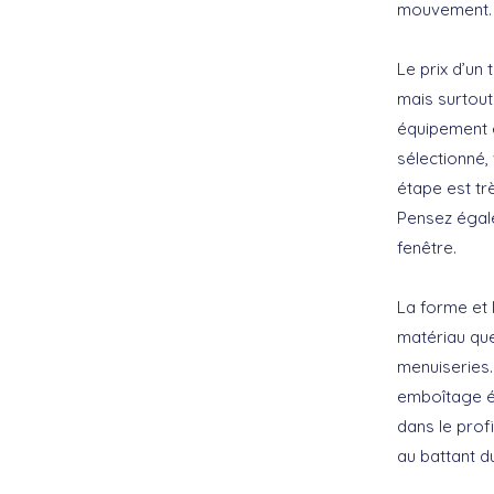
mouvement.
Le prix d’un 
mais surtout
équipement e
sélectionné,
étape est trè
Pensez égale
fenêtre.
La forme et 
matériau que
menuiseries.
emboîtage él
dans le prof
au battant d