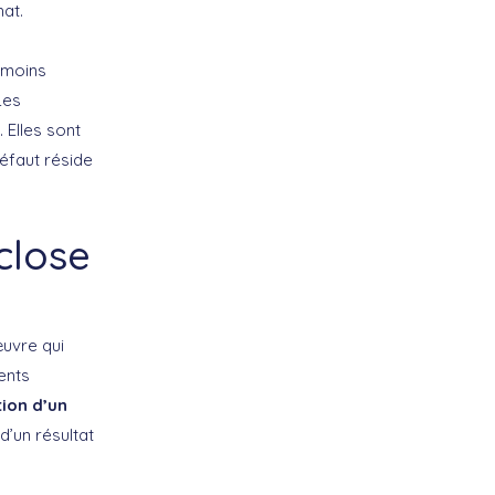
hat.
 moins
Les
 Elles sont
défaut réside
close
œuvre qui
ents
tion d’un
d’un résultat