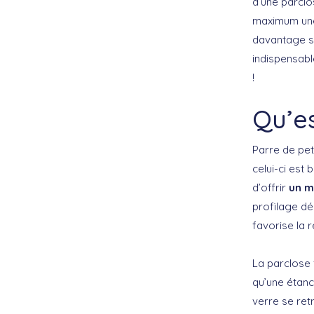
d’une parclos
maximum une 
davantage sur
indispensable
!
Qu’e
Parre de peti
celui-ci est 
d’offrir
un m
profilage dé
favorise la 
La parclose 
qu’une étanch
verre se ret