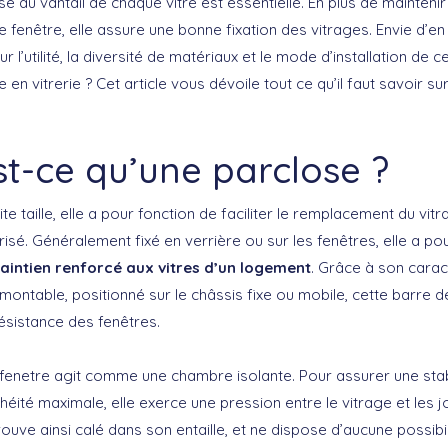
e au vantail de chaque vitre est essentielle. En plus de maintenir
fenêtre, elle assure une bonne fixation des vitrages. Envie d’en
 l’utilité, la diversité de matériaux et le mode d’installation de 
 en vitrerie ? Cet article vous dévoile tout ce qu’il faut savoir su
st-ce qu’une parclose ?
te taille, elle a pour fonction de faciliter le remplacement du vit
brisé. Généralement fixé en verrière ou sur les fenêtres, elle a po
aintien renforcé aux vitres d’un logement
. Grâce à son cara
montable, positionné sur le châssis fixe ou mobile, cette barre d
résistance des fenêtres.
fenetre agit comme une chambre isolante. Pour assurer une stabi
éité maximale, elle exerce une pression entre le vitrage et les jo
rouve ainsi calé dans son entaille, et ne dispose d’aucune possibi