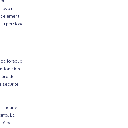
 au
 savoir
cet élément
r la parclose
rage lorsque
ur fonction
ctère de
e sécurité
lité ainsi
ints. Le
lité de