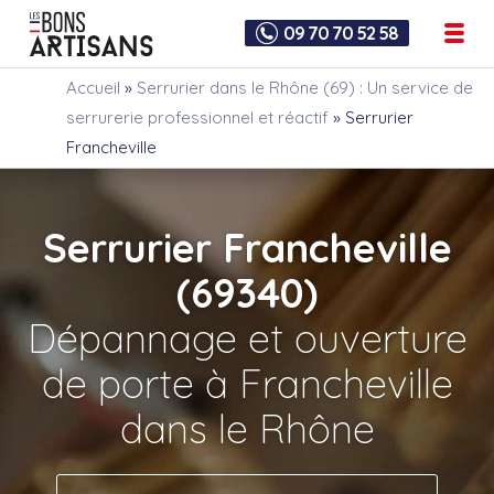
09 70 70 52 58
Accueil
»
Serrurier dans le Rhône (69) : Un service de
serrurerie professionnel et réactif
»
Serrurier
Francheville
Serrurier Francheville
(69340)
Dépannage et ouverture
de porte à Francheville
dans le Rhône