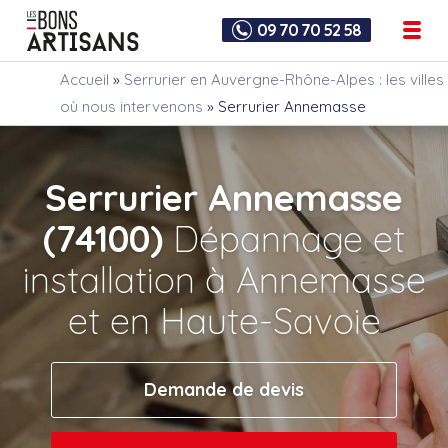
09 70 70 52 58
Accueil
»
Serrurier en Auvergne-Rhône-Alpes : les villes
où nous intervenons
»
Serrurier Annemasse
Serrurier Annemasse
(74100)
Dépannage et
installation à Annemasse
et en Haute-Savoie
Demande de devis