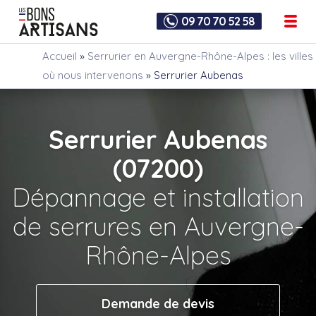
09 70 70 52 58
Accueil
»
Serrurier en Auvergne-Rhône-Alpes : les villes
où nous intervenons
»
Serrurier Aubenas
Serrurier Aubenas
(07200)
Dépannage et installation
de serrures en Auvergne-
Rhône-Alpes
Demande de devis