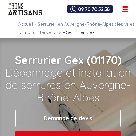
09 70 70 52 58
Accueil
»
Serrurier en Auvergne-Rhône-Alpes : les villes
où nous intervenons
»
Serrurier Gex
Serrurier Gex (01170)
Dépannage et installation
de serrures en Auvergne-
Rhône-Alpes
Demande de devis