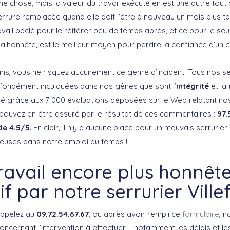
e chose, mais la valeur du travail exécuté en est une autre tout 
errure remplacée quand elle doit l’être à nouveau un mois plus ta
vail bâclé pour le réitérer peu de temps après, et ce pour le seu
malhonnête, est le meilleur moyen pour perdre la confiance d’un cl
s, vous ne risquez aucunement ce genre d’incident. Tous nos serr
ofondément inculquées dans nos gênes que sont l’
intégrité
et la
é grâce aux 7 000 évaluations déposées sur le Web relatant nos
 pouvez en être assuré par le résultat de ces commentaires :
97.
de 4.5/5
. En clair, il n’y a aucune place pour un mauvais serrurier
euses dans notre emploi du temps !
ravail encore plus honnêt
if par notre serrurier Vill
appelez au
09.72.54.67.67
, ou après avoir rempli ce
formulaire
, 
concernant l’intervention à effectuer – notamment les délais et les