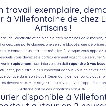
un travail exemplaire, dem
er à Villefontaine de chez 
Artisans !
berie, de l’électricité et de bien d’autres domaines de la maison, l
llances. Une porte claquée, une serrure bloquée, une clé brisé
faire contacter un serrurier métallier. Et lorsque vous appelez un
lesquels vous devez être particulièrement vigilant. Ce serrurier Vi
rvenir rapidement
; son intervention doit
répondre à vos beso
ive
; enfin, peut-être le plus important de tout, vous ne devez dé
quelconque dans son travail. Cependant, de nos jours, trouver un
ères devient rare. Mais soyez rassuré, vous avez frappé à la bo
Artisans fait de ces conditions son ADN.
urier disponible à Villefon
partout autour en 2 heure