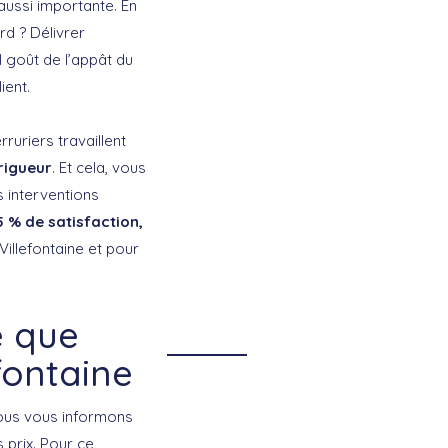
aussi importante. En
rd ? Délivrer
l goût de l’appât du
ient.
uriers travaillent
rigueur
. Et cela, vous
 interventions
5 % de satisfaction,
 Villefontaine et pour
e que
efontaine
nous vous informons
 prix. Pour ce