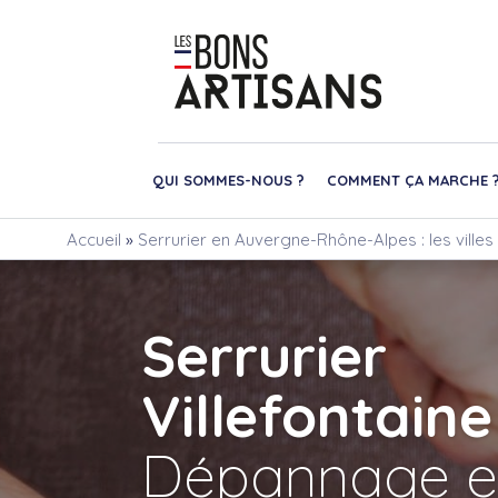
QUI SOMMES-NOUS ?
COMMENT ÇA MARCHE 
Accueil
»
Serrurier en Auvergne-Rhône-Alpes : les ville
Serrurier
Villefontaine
Dépannage e