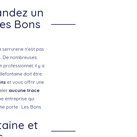
andez un
Les Bons
a serrurerie n’est pas
e … De nombreuses
 professionnel, il y a
llefontaine doit être
ins
et vous offrir une
celer
aucune trace
e entreprise qui
nne porte : Les Bons
taine et
s