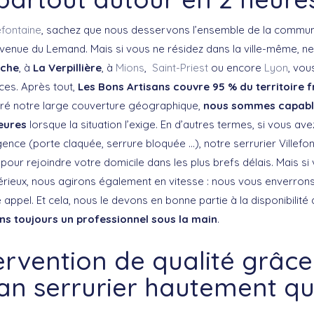
efontaine
, sachez que nous desservons l’ensemble de la commun
venue du Lemand. Mais si vous ne résidez dans la ville-même, ne 
che
, à
La Verpillière
, à
Mions
,
Saint-Priest
ou encore
Lyon
, vou
ces. Après tout,
Les Bons Artisans couvre 95 % du territoire 
ré notre large couverture géographique,
nous sommes capable
eures
lorsque la situation l’exige. En d’autres termes, si vous av
gence (porte claquée, serrure bloquée …), notre serrurier Villefon
pour rejoindre votre domicile dans les plus brefs délais. Mais si
ieux, nous agirons également en vitesse : nous vous enverrons 
 appel. Et cela, nous le devons en bonne partie à la disponibilité
ns toujours un professionnel sous la main
.
ervention de qualité grâce
san serrurier hautement qua