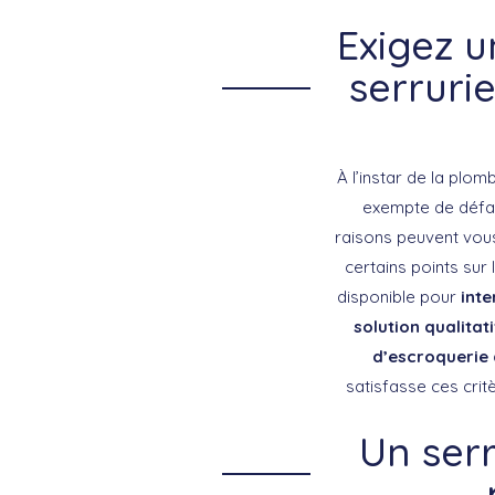
Exigez 
serruri
À l’instar de la plom
exempte de défai
raisons peuvent vous 
certains points sur 
disponible pour
inte
solution qualitat
d’escroquerie
satisfasse ces crit
Un serr