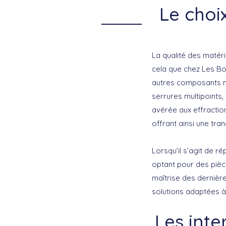
Le choi
La qualité des matéria
cela que chez Les Bo
autres composants né
serrures multipoints
,
avérée aux effraction
offrant ainsi une tranq
Lorsqu’il s’agit de
ré
optant pour des pièc
maîtrise des dernièr
solutions adaptées à 
Les int