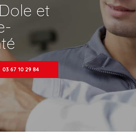
 Dole et
e-
té
03 67 10 29 84