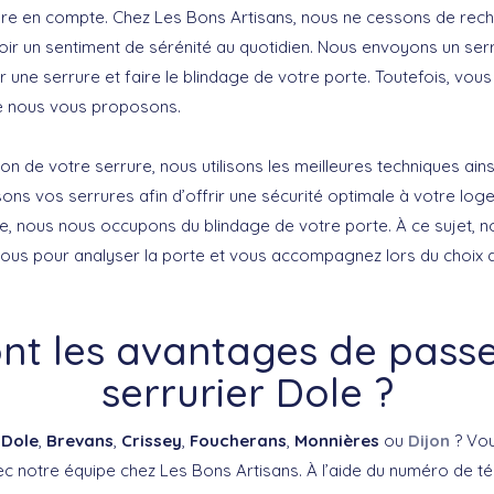
re en compte. Chez Les Bons Artisans, nous ne cessons de rech
oir un sentiment de sérénité au quotidien. Nous envoyons un serr
er une serrure et faire le blindage de votre porte. Toutefois, vo
ue nous vous proposons.
tion de votre serrure, nous utilisons les meilleures techniques ains
sons vos serrures afin d’offrir une sécurité optimale à votre lo
re, nous nous occupons du blindage de votre porte. À ce sujet, n
vous pour analyser la porte et vous accompagnez lors du choix 
nt les avantages de pass
serrurier Dole ?
à
Dole
,
Brevans
,
Crissey
,
Foucherans
,
Monnières
ou
Dijon
? Vo
ec notre équipe chez Les Bons Artisans. À l’aide du numéro de t