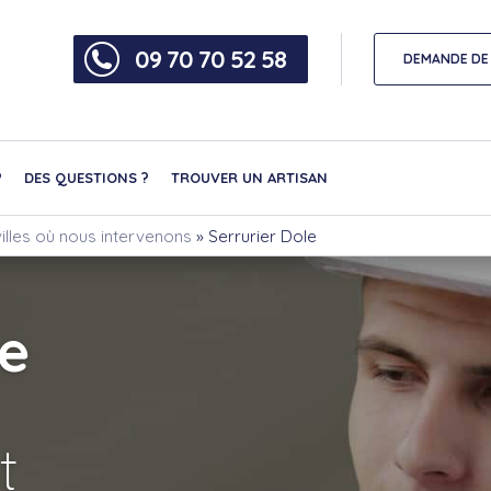
09 70 70 52 58
DEMANDE DE 
?
DES QUESTIONS ?
TROUVER UN ARTISAN
illes où nous intervenons
»
Serrurier Dole
le
t