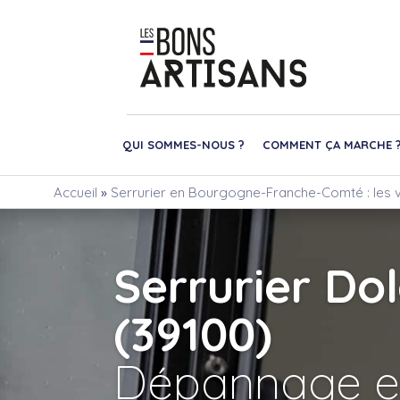
QUI SOMMES-NOUS ?
COMMENT ÇA MARCHE 
Accueil
»
Serrurier en Bourgogne-Franche-Comté : les v
Serrurier Do
(39100)
Dépannage e