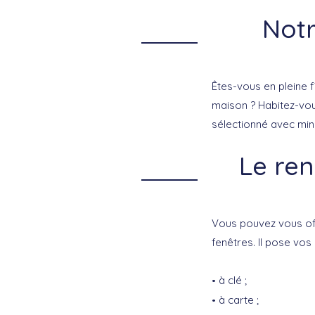
Notr
Êtes-vous en pleine f
maison ? Habitez-vo
sélectionné avec minu
Le ren
Vous pouvez vous off
fenêtres. Il pose vos 
à clé ;
à carte ;