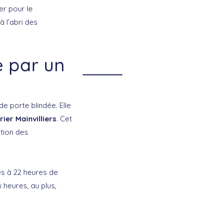
er pour le
à l’abri des
e par un
e porte blindée. Elle
rier Mainvilliers
. Cet
ition des
res à 22 heures de
x heures, au plus,