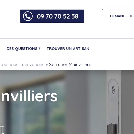
09 70 70 52 58
DEMANDE DE 
?
DES QUESTIONS ?
TROUVER UN ARTISAN
les où nous intervenons
»
Serrurier Mainvilliers
nvilliers
t