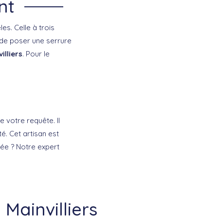
nt
es. Celle à trois
z de poser une serrure
illiers
. Pour le
 votre requête. Il
té. Cet artisan est
uée ? Notre expert
 Mainvilliers