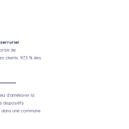
e
serrurier
eprise de
es clients. 97,5 % des
tez d’améliorer la
s dispositifs
s ou dans une commune