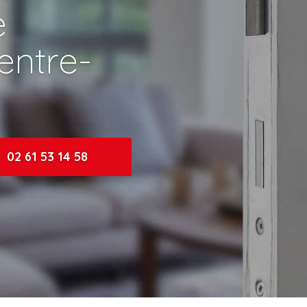
e
entre-
02 61 53 14 58