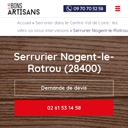
09 70 70 52 58
Accueil
»
Serrurier dans le Centre-Val de Loire : les
villes où nous intervenons
»
Serrurier Nogent-le-Rotrou
Serrurier Nogent-le-
Rotrou (28400)
Demande de devis
02 61 53 14 58