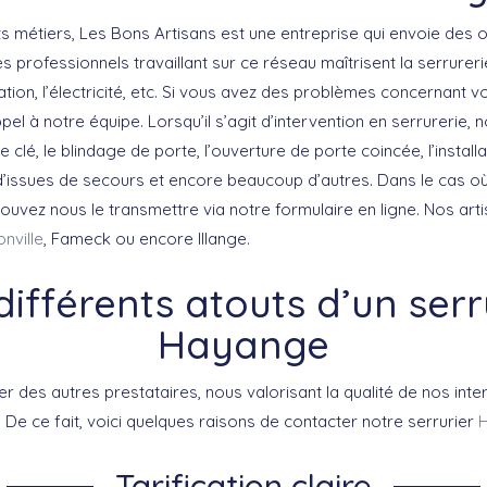
s métiers, Les Bons Artisans est une entreprise qui envoie des o
es professionnels travaillant sur ce réseau maîtrisent la serrurerie,
ation, l’électricité, etc. Si vous avez des problèmes concernant v
el à notre équipe. Lorsqu’il s’agit d’intervention en serrurerie, 
e clé, le blindage de porte, l’ouverture de porte coincée, l’install
n d’issues de secours et encore beaucoup d’autres. Dans le cas o
ouvez nous le transmettre via notre formulaire en ligne. Nos arti
onville
, Fameck ou encore Illange.
différents atouts d’un serr
Hayange
er des autres prestataires, nous valorisant la qualité de nos inte
 De ce fait, voici quelques raisons de contacter notre serrurier
Tarification claire