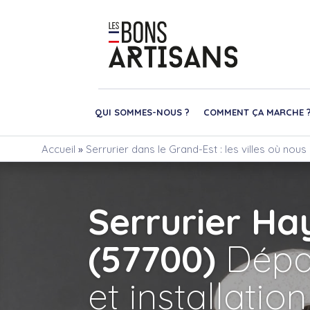
QUI SOMMES-NOUS ?
COMMENT ÇA MARCHE 
Accueil
»
Serrurier dans le Grand-Est : les villes où nou
Serrurier H
(57700)
Dépa
et installation