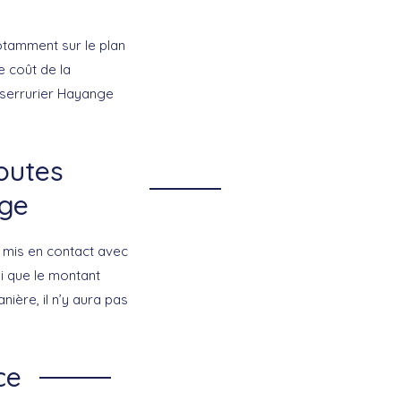
otamment sur le plan
e coût de la
le serrurier Hayange
outes
nge
e mis en contact avec
si que le montant
ière, il n’y aura pas
ce