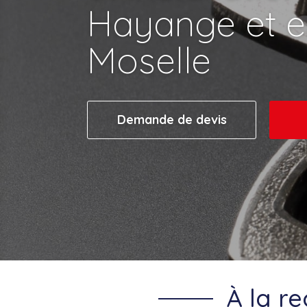
Hayange et 
Moselle
Demande de devis
À la r