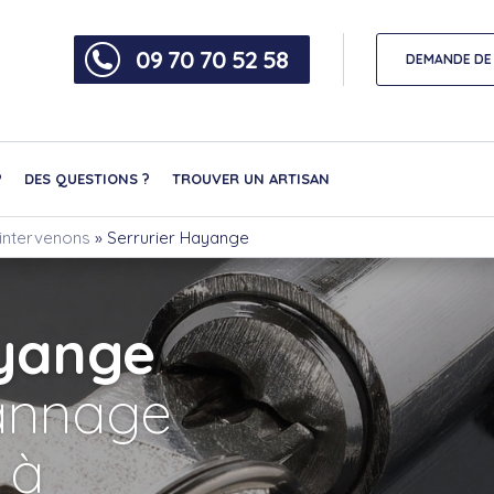
09 70 70 52 58
DEMANDE DE 
?
DES QUESTIONS ?
TROUVER UN ARTISAN
s intervenons
»
Serrurier Hayange
ayange
nnage
 à