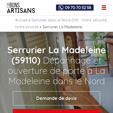
09 70 70 52 58
Accueil
»
Serrurier dans le Nord (59) : Votre sécurité,
notre priorité
»
Serrurier La Madeleine
Serrurier La Madeleine
(59110)
Dépannage et
ouverture de porte à La
Madeleine dans le Nord
Demande de devis