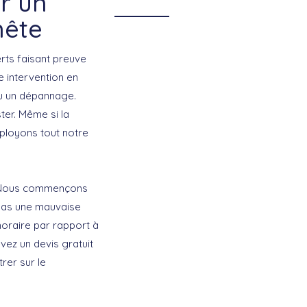
r un
nête
rts faisant preuve
 intervention en
ou un dépannage.
ter. Même si la
éployons tout notre
r. Nous commençons
t pas une mauvaise
horaire par rapport à
vez un devis gratuit
rer sur le