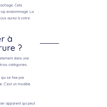
rachage. Cela
 trop endommagé. La
vous aurez à votre
r à
rure ?
iatement dans une
trois catégories.
qui se fixe par
e. C’est un modèle
tier apparent qui peut