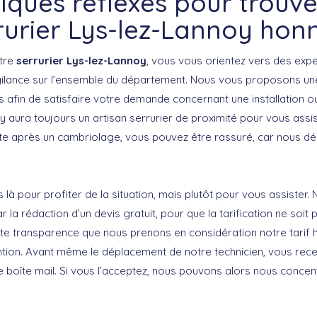
lques réflexes pour trouve
rurier Lys-lez-Lannoy hon
otre
serrurier Lys-lez-Lannoy
, vous vous orientez vers des expe
gilance sur l’ensemble du département. Nous vous proposons une
 afin de satisfaire votre demande concernant une installation 
 y aura toujours un artisan serrurier de proximité pour vous assis
cate après un cambriolage, vous pouvez être rassuré, car nous d
à pour profiter de la situation, mais plutôt pour vous assiste
la rédaction d’un devis gratuit, pour que la tarification ne soi
oute transparence que nous prenons en considération notre tarif 
ention. Avant même le déplacement de notre technicien, vous rece
 boîte mail. Si vous l’acceptez, nous pouvons alors nous concent