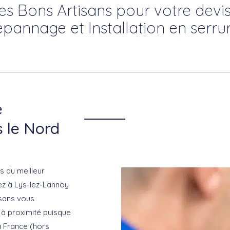
es Bons Artisans pour votre devis
épannage et Installation en serrur
e
s le Nord
s du meilleur
ez à Lys-lez-Lannoy
isans vous
à proximité puisque
a France (hors