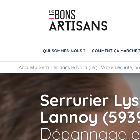
QUI SOMMES-NOUS ?
COMMENT ÇA MARCHE 
Accueil
»
Serrurier dans le Nord (59) : Votre sécurité, no
Serrurier Lys
Lannoy (593
Dépannage e