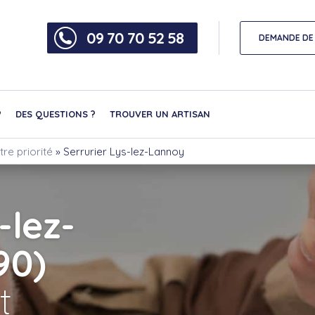
09 70 70 52 58
DEMANDE DE 
?
DES QUESTIONS ?
TROUVER UN ARTISAN
tre priorité
»
Serrurier Lys-lez-Lannoy
-lez-
90)
t