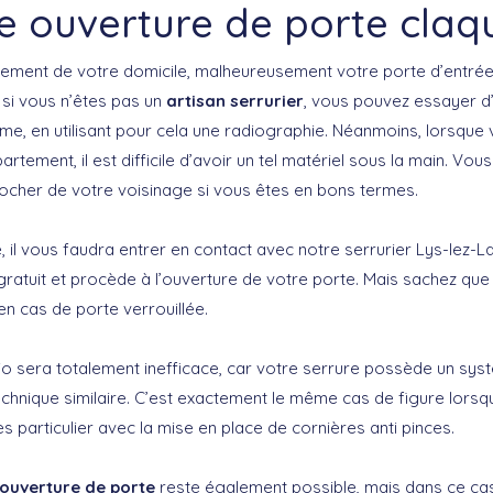
e ouverture de porte claq
dement de votre domicile, malheureusement votre porte d’entrée
si vous n’êtes pas un
artisan serrurier
, vous pouvez essayer d’
 en utilisant pour cela une radiographie. Néanmoins, lorsque 
artement, il est difficile d’avoir un tel matériel sous la main. Vo
ocher de votre voisinage si vous êtes en bons termes.
, il vous faudra entrer en contact avec notre serrurier Lys-lez-L
 gratuit et procède à l’ouverture de votre porte. Mais sachez qu
en cas de porte verrouillée.
adio sera totalement inefficace, car votre serrure possède un sy
 technique similaire. C’est exactement le même cas de figure lors
ès particulier avec la mise en place de cornières anti pinces.
’ouverture de porte
reste également possible, mais dans ce cas