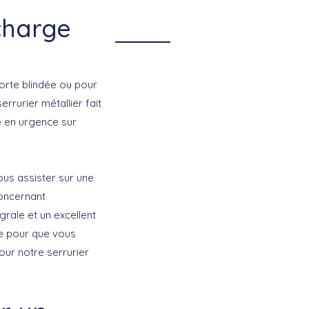
charge
porte blindée ou pour
rrurier métallier fait
e en urgence sur
ous assister sur une
concernant
égrale et un excellent
se pour que vous
our notre serrurier