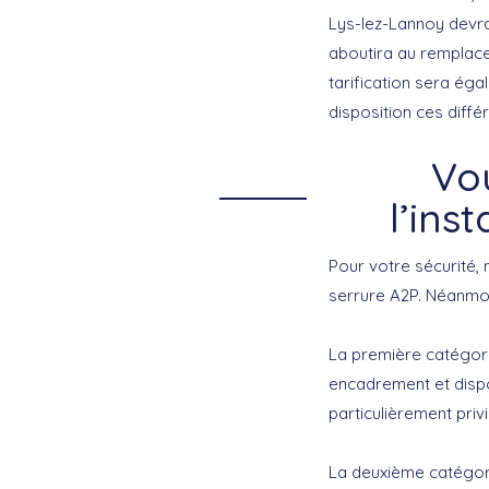
Lys-lez-Lannoy devra
aboutira au remplac
tarification sera éga
disposition ces diffé
Vo
l’ins
Pour votre sécurité,
serrure A2P. Néanmoin
La première catégori
encadrement et dispo
particulièrement privi
La deuxième catégorie