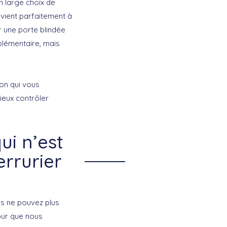
n large choix de
nvient parfaitement à
r une porte blindée
plémentaire, mais
ion qui vous
ieux contrôler
i n’est
errurier
s ne pouvez plus
pour que nous