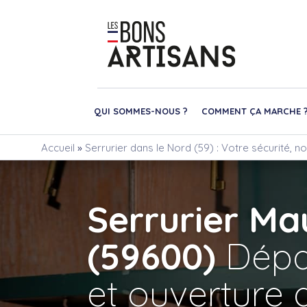
QUI SOMMES-NOUS ?
COMMENT ÇA MARCHE 
Accueil
»
Serrurier dans le Nord (59) : Votre sécurité, no
Serrurier M
(59600)
Dépa
et ouverture 