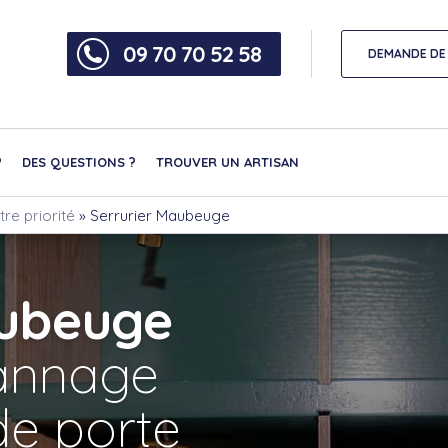
09 70 70 52 58
DEMANDE DE 
?
DES QUESTIONS ?
TROUVER UN ARTISAN
tre priorité
»
Serrurier Maubeuge
aubeuge
nnage
de porte