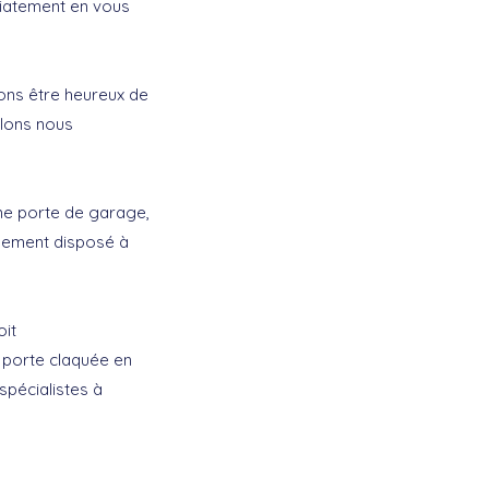
diatement en vous
ons être heureux de
llons nous
’une porte de garage,
lement disposé à
oit
 porte claquée en
spécialistes à