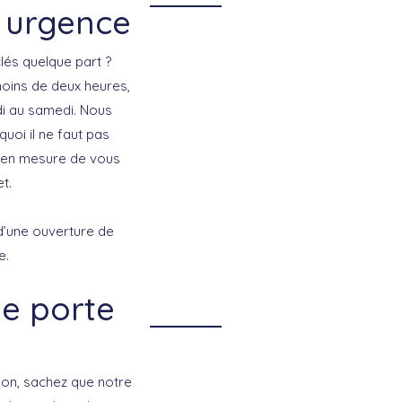
 urgence
lés quelque part ?
moins de deux heures,
di au samedi. Nous
uoi il ne faut pas
e en mesure de vous
t.
 d’une ouverture de
e.
ne porte
son, sachez que notre