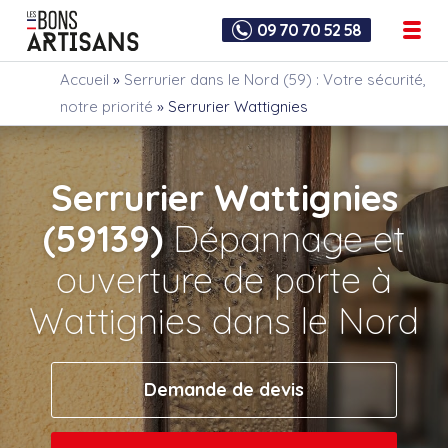
09 70 70 52 58
Accueil
»
Serrurier dans le Nord (59) : Votre sécurité,
notre priorité
»
Serrurier Wattignies
Serrurier Wattignies
(59139)
Dépannage et
ouverture de porte à
Wattignies dans le Nord
Demande de devis