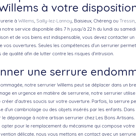
Willems à votre dispositio
rurerie à
Willems
,
Sailly-lez-Lannoy
, Baisieux, Chéreng ou
Tressin
notre service disponible dès 7 h jusqu’à 22 h du lundi au samedi
ison et de vos biens est indispensable, vous devez contacter un 
 vos ouvertures. Seules les compétences d’un serrurier permett
de qualité afin de lutter contre les risques d’intrusion.
nner une serrure endom
ommagée, notre serrurier Willems peut se déplacer dans un bref
age en urgence en matière de serrurerie, notre serrurier utilis
e créer d’autres soucis sur votre ouverture. Parfois, la serrure pe
’un cambriolage ou des objets insérés par les enfants. Dans le
 le dépannage à notre artisan serrurier chez Les Bons Artisans. 
ou opter pour le remplacement du mécanisme qui compose votre
ervention délicate, nous vous mettons en contact avec un serruri