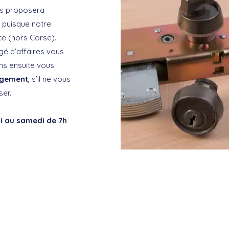
us proposera
é puisque notre
ce (hors Corse).
rgé d’affaires vous
ns ensuite vous
gagement
, s’il ne vous
ser.
i au samedi de 7h