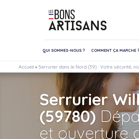
QUI SOMMES-NOUS ?
COMMENT ÇA MARCHE 
Accueil
»
Serrurier dans le Nord (59) : Votre sécurité, no
Serrurier Wi
(59780)
Dépa
et ouverture 