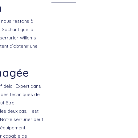
n
, nous restons à
. Sachant que la
serrurier Willems
ent d’obtenir une
magée
 délai. Expert dans
e des techniques de
ut être
s deux cas, il est
Notre serrurier peut
 équipement.
er capable de