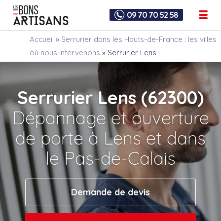
09 70 70 52 58
Accueil
»
Serrurier dans les Hauts-de-France : les villes
où nous intervenons
»
Serrurier Lens
Serrurier Lens (62300)
Dépannage et ouverture
de porte à Lens et dans
le Pas-de-Calais
Demande de devis