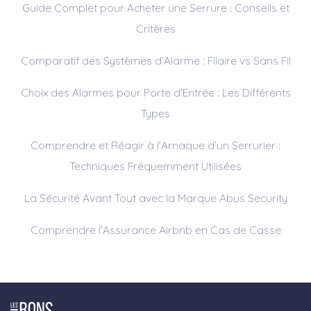
Guide Complet pour Acheter une Serrure : Conseils et
Critères
Comparatif des Systèmes d’Alarme : Filaire vs Sans Fil
Choix des Alarmes pour Porte d’Entrée : Les Différents
Types
Comprendre et Réagir à l’Arnaque d’un Serrurier :
Techniques Fréquemment Utilisées
La Sécurité Avant Tout avec la Marque Abus Security
Comprendre l’Assurance Airbnb en Cas de Casse