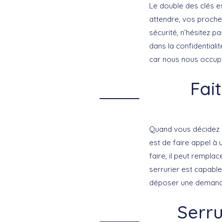
Le double des clés e
attendre, vos proche
sécurité, n’hésitez p
dans la confidentiali
car nous nous occup
Fai
Quand vous décidez d
est de faire appel à
faire, il peut rempla
serrurier est capabl
déposer une demande
Serru