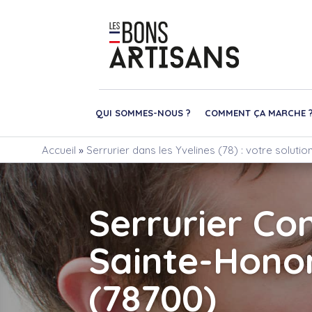
QUI SOMMES-NOUS ?
COMMENT ÇA MARCHE 
Accueil
»
Serrurier dans les Yvelines (78) : votre soluti
Serrurier Co
Sainte-Hono
(78700)