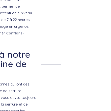
us permet de
accentuer le niveau
 de 7 à 22 heures
nage en urgence,
rier
Conflans-
à notre
ine de
sonnes qui ont des
me de serrure
, vous devez toujours
la serrure et de
i respectent les