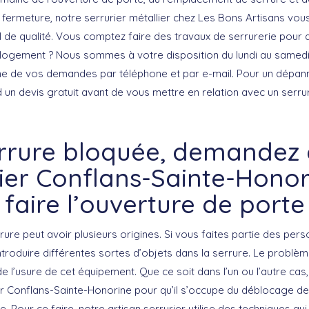
ermeture, notre serrurier métallier chez Les Bons Artisans vo
il de qualité. Vous comptez faire des travaux de serrurerie pour 
 logement ? Nous sommes à votre disposition du lundi au samedi
ne de vos demandes par téléphone et par e-mail. Pour un dépan
 un devis gratuit avant de vous mettre en relation avec un serru
rrure bloquée, demandez 
rier Conflans-Sainte-Honor
faire l’ouverture de porte
ure peut avoir plusieurs origines. Si vous faites partie des per
introduire différentes sortes d’objets dans la serrure. Le problè
 l’usure de cet équipement. Que ce soit dans l’un ou l’autre cas
er Conflans-Sainte-Honorine pour qu’il s’occupe du déblocage de 
e. Pour ce faire, notre artisan serrurier utilise des techniques qu