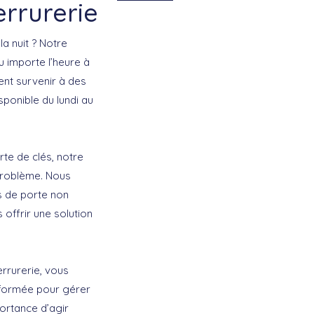
errurerie
a nuit ? Notre
u importe l’heure à
nt survenir à des
ponible du lundi au
e de clés, notre
problème. Nous
s de porte non
offrir une solution
rrurerie, vous
t formée pour gérer
ortance d’agir