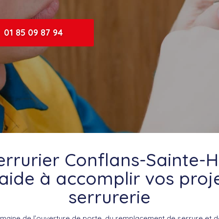
01 85 09 87 94
errurier Conflans-Sainte-
aide à accomplir vos proj
serrurerie
omaine de l’ouverture de porte, du remplacement de serrure et d