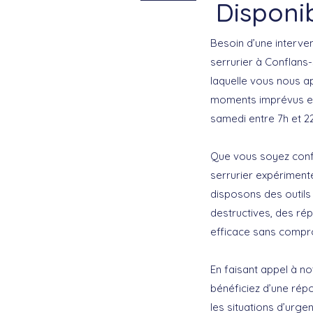
Disponib
Besoin d’une interven
serrurier à Conflans
laquelle vous nous a
moments imprévus et 
samedi entre 7h et 22
Que vous soyez conf
serrurier expériment
disposons des outil
destructives, des rép
efficace sans compro
En faisant appel à n
bénéficiez d’une rép
les situations d’urg