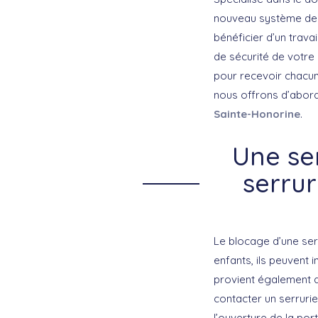
nouveau système de f
bénéficier d’un trava
de sécurité de votre
pour recevoir chacu
nous offrons d’abord
Sainte-Honorine
.
Une se
serru
Le blocage d’une serr
enfants, ils peuvent 
provient également de
contacter un serruri
l’ouverture de la port