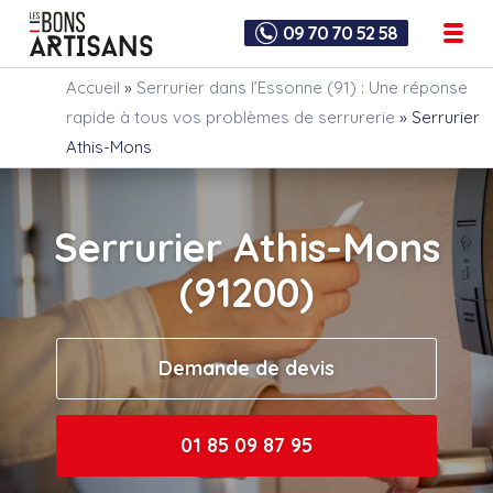
09 70 70 52 58
Accueil
»
Serrurier dans l’Essonne (91) : Une réponse
rapide à tous vos problèmes de serrurerie
»
Serrurier
Athis-Mons
Serrurier Athis-Mons
(91200)
Demande de devis
01 85 09 87 95