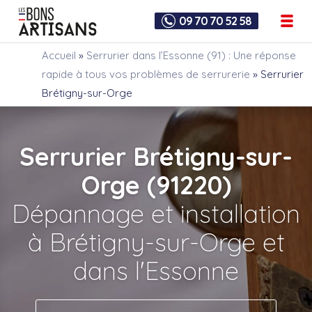
09 70 70 52 58
Accueil
»
Serrurier dans l’Essonne (91) : Une réponse
rapide à tous vos problèmes de serrurerie
»
Serrurier
Brétigny-sur-Orge
Serrurier Brétigny-sur-
Orge (91220)
Dépannage et installation
à Brétigny-sur-Orge et
dans l'Essonne