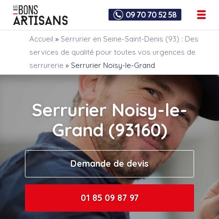
09 70 70 52 58
Accueil
»
Serrurier en Seine-Saint-Denis (93) : Des
services de qualité pour toutes vos urgences de
serrurerie
»
Serrurier Noisy-le-Grand
Serrurier Noisy-le-
Grand (93160)
Demande de devis
01 85 09 87 97