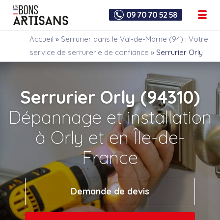
09 70 70 52 58
Accueil
»
Serrurier dans le Val-de-Marne (94) : Votre
service de serrurerie de confiance
»
Serrurier Orly
Serrurier Orly (94310)
Dépannage et installation
à Orly et en Île-de-
France
Demande de devis