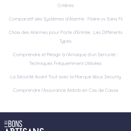
Critères
Comparatif des Systèmes d’Alarme : Filaire vs Sans Fil
Choix des Alarmes pour Porte d’Entrée : Les Différents
Types
Comprendre et Réagir à l’Arnaque d’un Serrurier :
Techniques Fréquemment Utilisées
La Sécurité Avant Tout avec la Marque Abus Security
Comprendre l’Assurance Airbnb en Cas de Casse