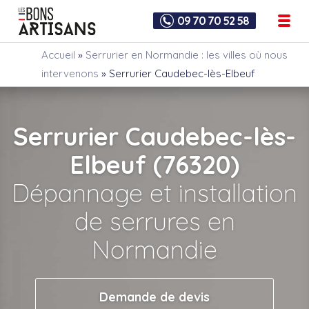
09 70 70 52 58
Accueil
»
Serrurier en Normandie : les villes où nous
intervenons
»
Serrurier Caudebec-lès-Elbeuf
Serrurier Caudebec-lès-
Elbeuf (76320)
Dépannage et installation
de serrures en
Normandie
Demande de devis