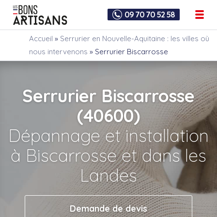
09 70 70 52 58
Accueil
»
Serrurier en Nouvelle-Aquitaine : les villes où
nous intervenons
»
Serrurier Biscarrosse
Serrurier Biscarrosse
(40600)
Dépannage et installation
à Biscarrosse et dans les
Landes
Demande de devis