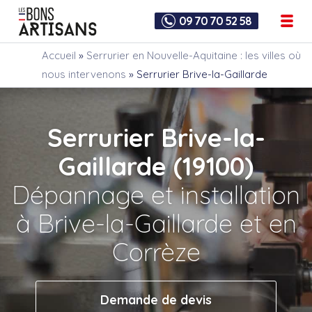
09 70 70 52 58
Accueil
»
Serrurier en Nouvelle-Aquitaine : les villes où
nous intervenons
»
Serrurier Brive-la-Gaillarde
Serrurier Brive-la-
Gaillarde (19100)
Dépannage et installation
à Brive-la-Gaillarde et en
Corrèze
Demande de devis