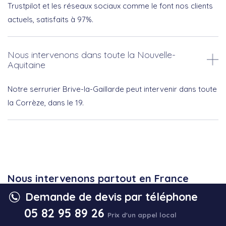
Trustpilot et les réseaux sociaux comme le font nos clients
actuels, satisfaits à 97%.
Nous intervenons dans toute la Nouvelle-
Aquitaine
Notre serrurier Brive-la-Gaillarde peut intervenir dans toute
la Corrèze, dans le 19.
Nous intervenons partout en France
métropolitaine (sauf la Corse)
Demande de devis par téléphone
05 82 95 89 26
Nous travaillons exclusivement avec un réseau de
Prix d'un appel local
partenaires conformément à nos standards de qualité.