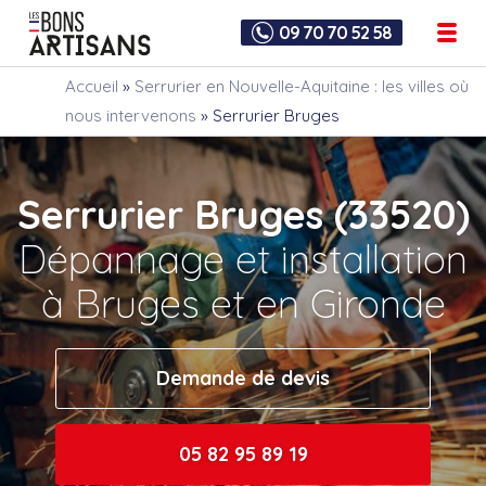
09 70 70 52 58
Accueil
»
Serrurier en Nouvelle-Aquitaine : les villes où
nous intervenons
»
Serrurier Bruges
Serrurier Bruges (33520)
Dépannage et installation
à Bruges et en Gironde
Demande de devis
05 82 95 89 19