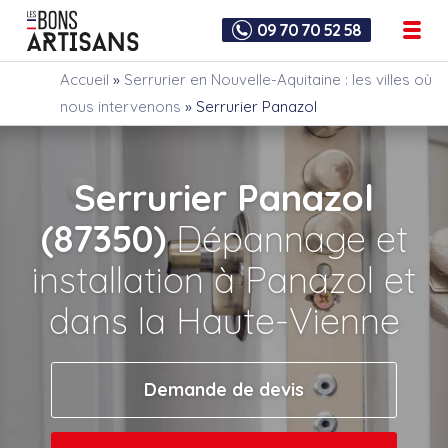
09 70 70 52 58
Accueil
»
Serrurier en Nouvelle-Aquitaine : les villes où
nous intervenons
»
Serrurier Panazol
Serrurier Panazol
(87350)
Dépannage et
installation à Panazol et
dans la Haute-Vienne
Demande de devis