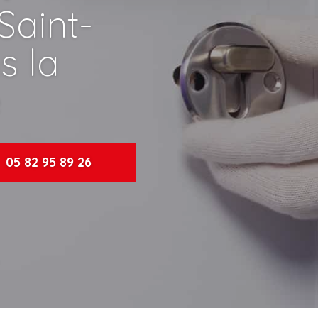
 Saint-
s la
e
05 82 95 89 26