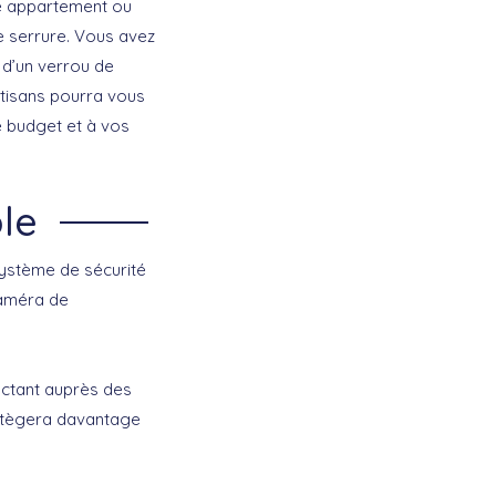
e appartement ou
re serrure. Vous avez
 d’un verrou de
rtisans pourra vous
e budget et à vos
le
 système de sécurité
caméra de
actant auprès des
protègera davantage