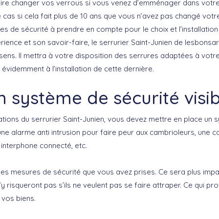
faire changer vos verrous si vous venez d’emménager dans votr
e cas si cela fait plus de 10 ans que vous n’avez pas changé vot
s de sécurité à prendre en compte pour le choix et l’installation
ience et son savoir-faire, le serrurier Saint-Junien de lesbonsa
ns. Il mettra à votre disposition des serrures adaptées à votr
 évidemment à l’installation de cette dernière.
n système de sécurité visib
tations du serrurier Saint-Junien, vous devez mettre en place un
 une alarme anti intrusion pour faire peur aux cambrioleurs, une 
 interphone connecté, etc.
r les mesures de sécurité que vous avez prises. Ce sera plus imp
s’y risqueront pas s’ils ne veulent pas se faire attraper. Ce qui 
 vos biens.