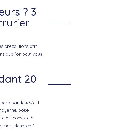
urs ? 3
rrurier
s précautions afin
ns que l’on peut vous
ndant 20
porte blindée. C’est
 moyenne, pose
e qui consiste à
 cher : dans les 4