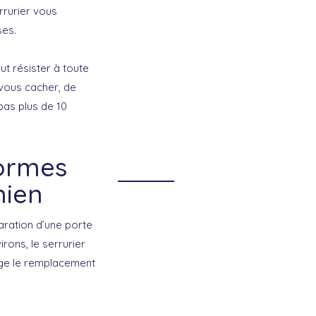
rrurier vous
ses.
ut résister à toute
 vous cacher, de
pas plus de 10
normes
nien
ration d’une porte
irons, le serrurier
rge le remplacement