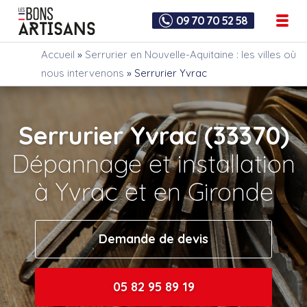
09 70 70 52 58
Accueil
»
Serrurier en Nouvelle-Aquitaine : les villes où
nous intervenons
»
Serrurier Yvrac
Serrurier Yvrac (33370)
Dépannage et installation
à Yvrac et en Gironde
Demande de devis
05 82 95 89 19