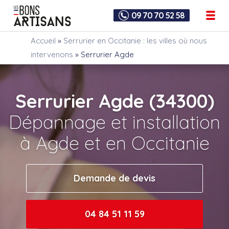
09 70 70 52 58
Accueil
»
Serrurier en Occitanie : les villes où nous
intervenons
»
Serrurier Agde
Serrurier Agde (34300)
Dépannage et installation
à Agde et en Occitanie
Demande de devis
04 84 51 11 59