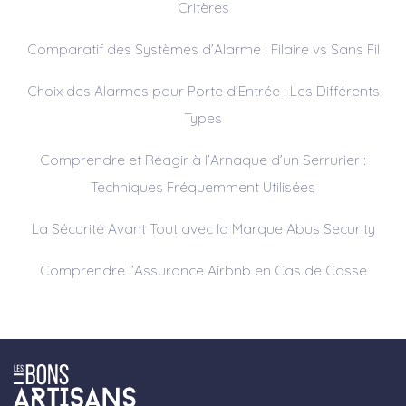
Critères
Comparatif des Systèmes d’Alarme : Filaire vs Sans Fil
Choix des Alarmes pour Porte d’Entrée : Les Différents
Types
Comprendre et Réagir à l’Arnaque d’un Serrurier :
Techniques Fréquemment Utilisées
La Sécurité Avant Tout avec la Marque Abus Security
Comprendre l’Assurance Airbnb en Cas de Casse