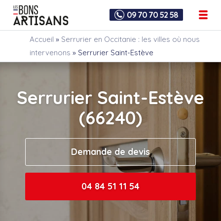
09 70 70 52 58
Accueil
»
Serrurier en Occitanie : les villes où nous
intervenons
»
Serrurier Saint-Estève
Serrurier Saint-Estève
(66240)
Demande de devis
04 84 51 11 54