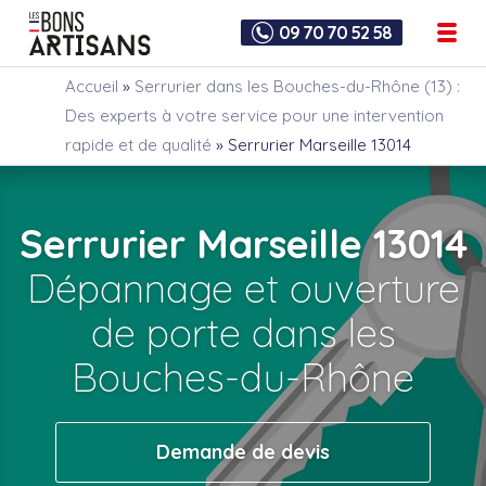
09 70 70 52 58
Accueil
»
Serrurier dans les Bouches-du-Rhône (13) :
Des experts à votre service pour une intervention
rapide et de qualité
»
Serrurier Marseille 13014
Serrurier Marseille 13014
Dépannage et ouverture
de porte dans les
Bouches-du-Rhône
Demande de devis