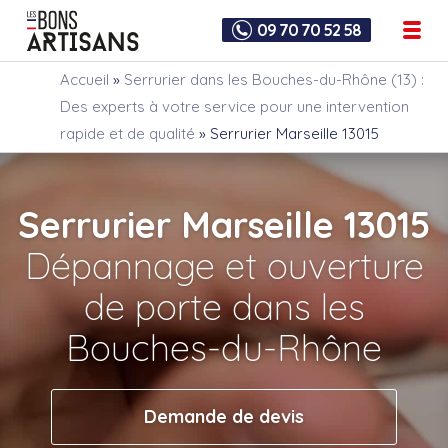
09 70 70 52 58
Accueil
»
Serrurier dans les Bouches-du-Rhône (13) :
Des experts à votre service pour une intervention
rapide et de qualité
»
Serrurier Marseille 13015
Serrurier Marseille 13015
Dépannage et ouverture
de porte dans les
Bouches-du-Rhône
Demande de devis