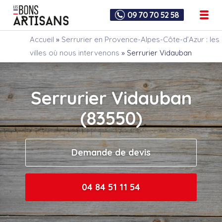
09 70 70 52 58
Accueil
»
Serrurier en Provence-Alpes-Côte-d’Azur : les
villes où nous intervenons
»
Serrurier Vidauban
Serrurier Vidauban
(83550)
Demande de devis
04 84 51 11 54