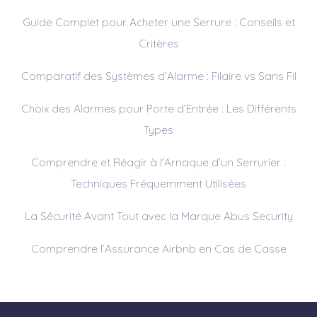
Guide Complet pour Acheter une Serrure : Conseils et
Critères
Comparatif des Systèmes d’Alarme : Filaire vs Sans Fil
Choix des Alarmes pour Porte d’Entrée : Les Différents
Types
Comprendre et Réagir à l’Arnaque d’un Serrurier :
Techniques Fréquemment Utilisées
La Sécurité Avant Tout avec la Marque Abus Security
Comprendre l’Assurance Airbnb en Cas de Casse