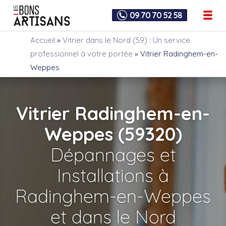
09 70 70 52 58
Accueil
»
Vitrier dans le Nord (59) : Un service
professionnel à votre portée
»
Vitrier Radinghem-en-
Weppes
Vitrier Radinghem-en-
Weppes (59320)
Dépannages et
Installations à
Radinghem-en-Weppes
et dans le Nord