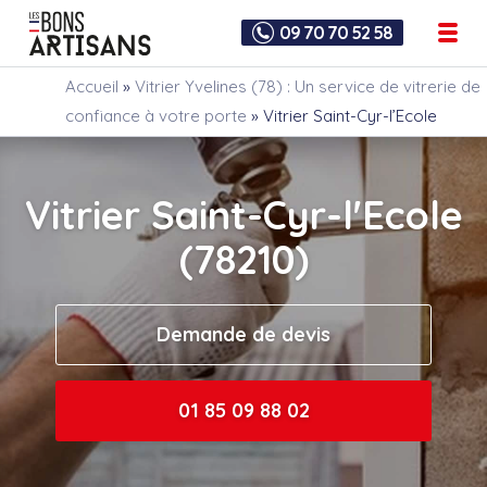
09 70 70 52 58
Accueil
»
Vitrier Yvelines (78) : Un service de vitrerie de
confiance à votre porte
»
Vitrier Saint-Cyr-l’Ecole
Vitrier Saint-Cyr-l'Ecole
(78210)
Demande de devis
01 85 09 88 02