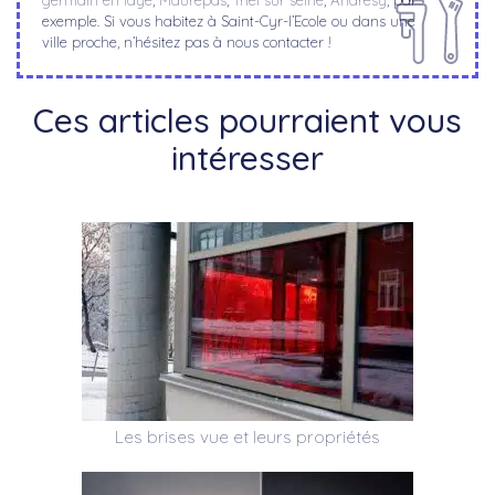
germain en laye
,
Maurepas
,
Triel sur seine
,
Andresy
, par
exemple. Si vous habitez à Saint-Cyr-l’Ecole ou dans une
ville proche, n’hésitez pas à nous contacter !
Ces articles pourraient vous
intéresser
Les brises vue et leurs propriétés