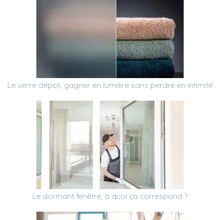
Le verre dépoli, gagner en lumière sans perdre en intimité
Le dormant fenêtre, à quoi ça correspond ?