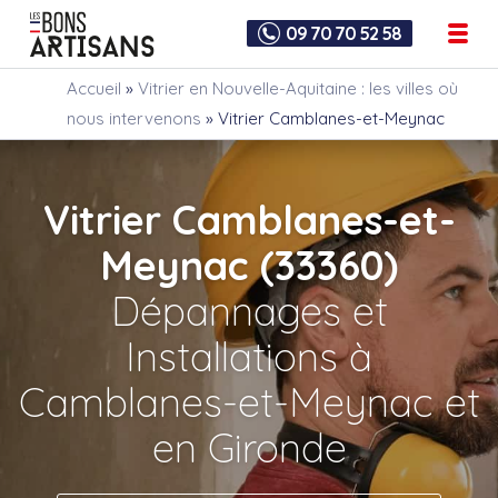
09 70 70 52 58
Accueil
»
Vitrier en Nouvelle-Aquitaine : les villes où
nous intervenons
»
Vitrier Camblanes-et-Meynac
Vitrier Camblanes-et-
Meynac (33360)
Dépannages et
Installations à
Camblanes-et-Meynac et
en Gironde