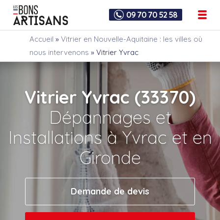
09 70 70 52 58
Accueil
»
Vitrier en Nouvelle-Aquitaine : les villes où
nous intervenons
»
Vitrier Yvrac
Vitrier Yvrac (33370)
Dépannages et
Installations à Yvrac et en
Gironde
Demande de devis